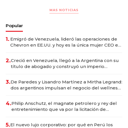
MAS NOTICIAS
Popular
1.
Emigró de Venezuela, lideró las operaciones de
Chevron en EE.UU. y hoy es la única mujer CEO en
Vaca Muerta
2.
Creció en Venezuela, llegó a la Argentina con su
título de abogado y construyó un imperio
gastronómico que revoluciona las marcas "fast
premium"
3.
De Paredes y Lisandro Martínez a Mirtha Legrand:
dos argentinos impulsan el negocio del wellness
deportivo y el cuidado corporal
4.
Philip Anschutz, el magnate petrolero y rey del
entretenimiento que va por la licitación de
Tecnópolis junto a Fénix
5.
El nuevo lujo corporativo: por qué en Perú los