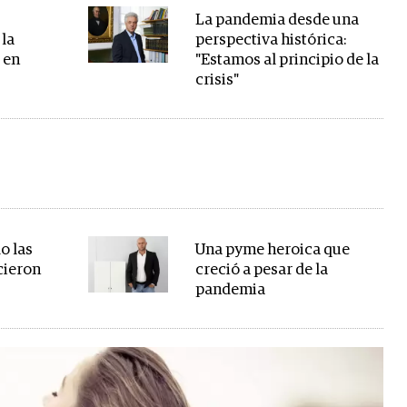
La pandemia desde una
 la
perspectiva histórica:
 en
"Estamos al principio de la
crisis"
o las
Una pyme heroica que
cieron
creció a pesar de la
pandemia