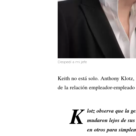
Despedí a mi jefe
Keith no está solo. Anthony Klotz,
de la relación empleador-empleado
K
lotz observa que la 
mudaron lejos de sus 
en otros para simple