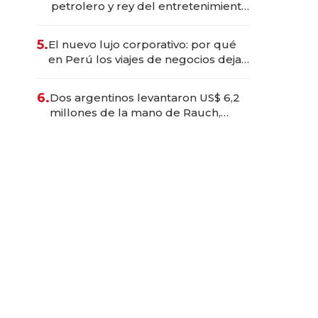
petrolero y rey del entretenimiento
que va por la licitación de
Tecnópolis junto a Fénix
5.
El nuevo lujo corporativo: por qué
en Perú los viajes de negocios dejan
de ser reuniones para convertirse
en experiencias transformadoras
6.
Dos argentinos levantaron US$ 6,2
millones de la mano de Rauch,
Englebienne y Woloski