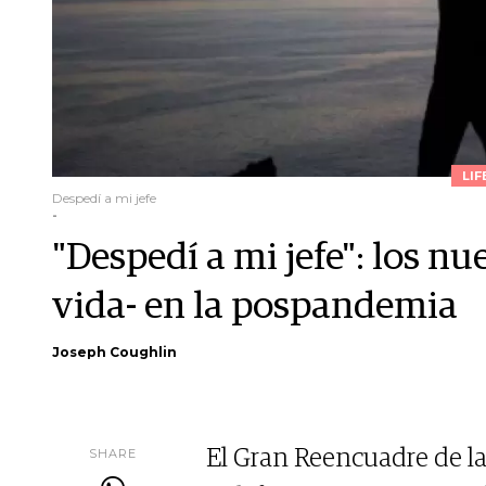
LIF
Despedí a mi jefe
-
"Despedí a mi jefe": los nu
vida- en la pospandemia
Joseph Coughlin
SHARE
El Gran Reencuadre de l