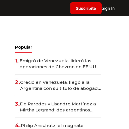
Suscribite
Sign In
Popular
1.
Emigró de Venezuela, lideró las
operaciones de Chevron en EE.UU. y
hoy es la única mujer CEO en Vaca
Muerta
2.
Creció en Venezuela, llegó a la
Argentina con su título de abogado
y construyó un imperio
gastronómico que revoluciona las
3.
De Paredes y Lisandro Martínez a
marcas "fast premium"
Mirtha Legrand: dos argentinos
impulsan el negocio del wellness
deportivo y el cuidado corporal
4.
Philip Anschutz, el magnate