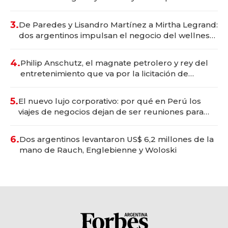
gastronómico que revoluciona las marcas "fast
premium"
3.
De Paredes y Lisandro Martínez a Mirtha Legrand:
dos argentinos impulsan el negocio del wellness
deportivo y el cuidado corporal
4.
Philip Anschutz, el magnate petrolero y rey del
entretenimiento que va por la licitación de
Tecnópolis junto a Fénix
5.
El nuevo lujo corporativo: por qué en Perú los
viajes de negocios dejan de ser reuniones para
convertirse en experiencias transformadoras
6.
Dos argentinos levantaron US$ 6,2 millones de la
mano de Rauch, Englebienne y Woloski