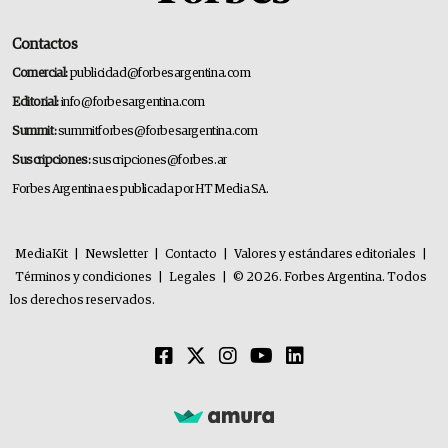
Contactos
Comercial:
publicidad@forbesargentina.com
Editorial:
info@forbesargentina.com
Summit:
summitforbes@forbesargentina.com
Suscripciones:
suscripciones@forbes.ar
Forbes Argentina es publicada por HT Media SA.
MediaKit
|
Newsletter
|
Contacto
|
Valores y estándares editoriales
|
Términos y condiciones
|
Legales
|
© 2026. Forbes Argentina. Todos
los derechos reservados.