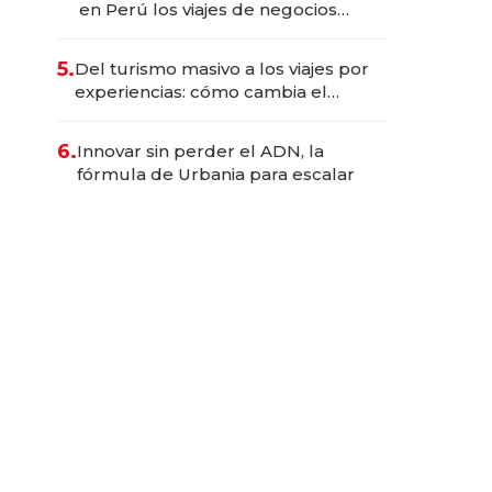
en Perú los viajes de negocios
dejan de ser reuniones para
convertirse en experiencias
5.
Del turismo masivo a los viajes por
transformadoras
experiencias: cómo cambia el
negocio de la asistencia al viajero
6.
Innovar sin perder el ADN, la
fórmula de Urbania para escalar