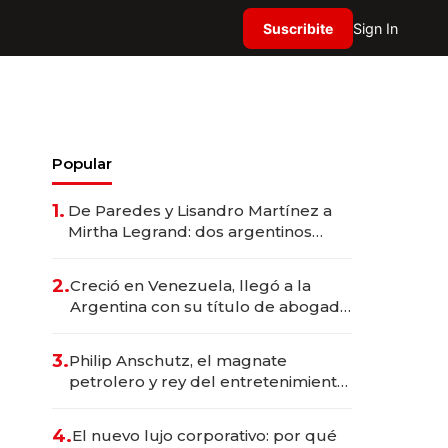
Suscribite
Sign In
Popular
1.
De Paredes y Lisandro Martínez a
Mirtha Legrand: dos argentinos
impulsan el negocio del wellness
deportivo y el cuidado corporal
2.
Creció en Venezuela, llegó a la
Argentina con su título de abogado
y construyó un imperio
gastronómico que revoluciona las
3.
Philip Anschutz, el magnate
marcas "fast premium"
petrolero y rey del entretenimiento
que va por la licitación de
Tecnópolis junto a Fénix
4.
El nuevo lujo corporativo: por qué