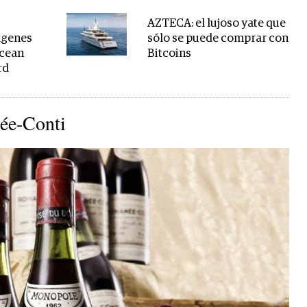
AZTECA: el lujoso yate que
ágenes
sólo se puede comprar con
Ocean
Bitcoins
rd
ée-Conti