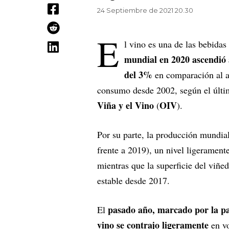
24 Septiembre de 2021 20.30
E
l vino es una de las bebida
mundial en 2020 ascendió a
del 3%
en comparación al añ
consumo desde 2002, según el últ
Viña y el Vino
OIV
(
).
Por su parte, la producción mundia
frente a 2019), un nivel ligeramen
mientras que la superficie del viñe
estable desde 2017.
pasado año, marcado por la 
El
vino se contrajo ligeramente
en vo