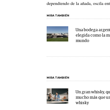
dependiendo de la añada, oscila en
MIRA TAMBIÉN
Una bodega argent
elegida como la m
mundo
MIRA TAMBIÉN
Un gran whisky, q
mucho más que un
whisky