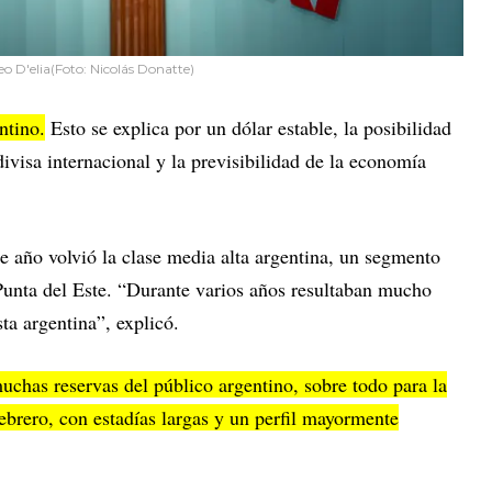
eo D'elia(Foto: Nicolás Donatte)
ntino.
Esto se explica por un dólar estable, la posibilidad
divisa internacional y la previsibilidad de la economía
e año volvió la clase media alta argentina, un segmento
unta del Este. “Durante varios años resultaban mucho
ta argentina”, explicó.
chas reservas del público argentino, sobre todo para la
ebrero, con estadías largas y un perfil mayormente