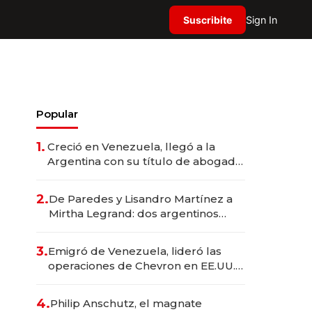
Suscribite
Sign In
Popular
1.
Creció en Venezuela, llegó a la
Argentina con su título de abogado
y construyó un imperio
gastronómico que revoluciona las
2.
De Paredes y Lisandro Martínez a
marcas "fast premium"
Mirtha Legrand: dos argentinos
impulsan el negocio del wellness
deportivo y el cuidado corporal
3.
Emigró de Venezuela, lideró las
operaciones de Chevron en EE.UU. y
hoy es la única mujer CEO en Vaca
Muerta
4.
Philip Anschutz, el magnate