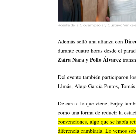
Rosella della Giovampaola y Gustavo Yankelev
Dire
Además selló una alianza con
durante cuatro horas desde el parad
Zaira Nara y Pollo Álvarez
transm
Del evento también participaron lo
Llinás, Alejo García Pintos, Tomás
De cara a lo que viene, Enjoy tamb
como una forma de reducir la estac
convenciones, algo que se había ret
diferencia cambiaria. Lo vemos so