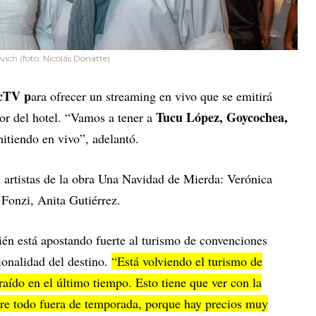
ich (foto: Nicolás Donatte)
cTV p
ara ofrecer un streaming en vivo que se emitirá
Tucu López, Goycochea,
or del hotel. “Vamos a tener a
itiendo en vivo”, adelantó.
s artistas de la obra Una Navidad de Mierda: Verónica
 Fonzi, Anita Gutiérrez.
ién está apostando fuerte al turismo de convenciones
ionalidad del destino.
“Está volviendo el turismo de
raído en el último tiempo. Esto tiene que ver con la
bre todo fuera de temporada, porque hay precios muy