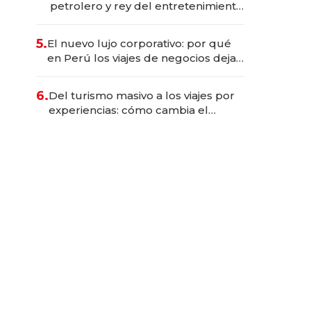
petrolero y rey del entretenimiento
que va por la licitación de
Tecnópolis junto a Fénix
5.
El nuevo lujo corporativo: por qué
en Perú los viajes de negocios dejan
de ser reuniones para convertirse
en experiencias transformadoras
6.
Del turismo masivo a los viajes por
experiencias: cómo cambia el
negocio de la asistencia al viajero