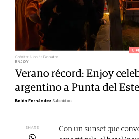
LIF
Crédito: Nicolás Donatte
ENJOY
Verano récord: Enjoy celeb
argentino a Punta del Est
Belén Fernández
Subeditora
SHARE
Con un sunset que convoc