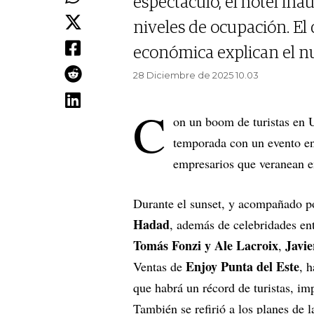
espectáculo, el hotel ina
niveles de ocupación. El d
económica explican el n
28 Diciembre de 2025 10.03
C
on un boom de turistas en
temporada con un evento en
empresarios que veranean 
Durante el sunset, y acompañado 
Hadad
, además de celebridades en
Tomás Fonzi y Ale Lacroix
Javi
,
Enjoy Punta del Este
Ventas de
, 
que habrá un récord de turistas, im
También se refirió a los planes de l