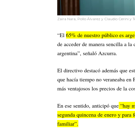
Zaira Nara, Pollo Álvarez y Claudio Cerini y T
“El
65% de nuestro público es arge
de acceder de manera sencilla a la 
argentina”, señaló Azcurra.
El directivo destacó además que est
que hacía tiempo no veraneaba en P
más ventajosos los precios de la cos
En ese sentido, anticipó que
“hay mu
segunda quincena de enero y para f
familiar”.