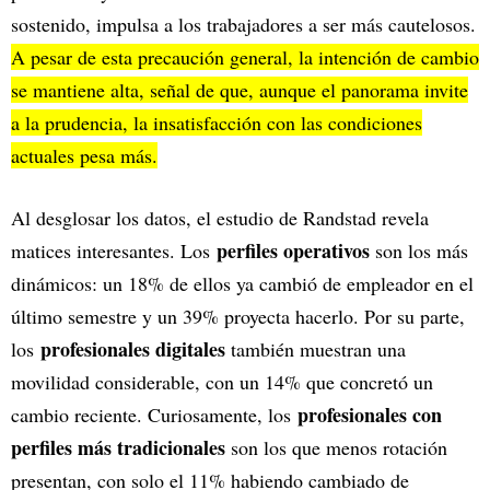
sostenido, impulsa a los trabajadores a ser más cautelosos.
A pesar de esta precaución general, la intención de cambio
se mantiene alta, señal de que, aunque el panorama invite
a la prudencia, la insatisfacción con las condiciones
actuales pesa más.
Al desglosar los datos, el estudio de Randstad revela
perfiles operativos
matices interesantes. Los
son los más
dinámicos: un 18% de ellos ya cambió de empleador en el
último semestre y un 39% proyecta hacerlo. Por su parte,
profesionales digitales
los
también muestran una
movilidad considerable, con un 14% que concretó un
profesionales con
cambio reciente. Curiosamente, los
perfiles más tradicionales
son los que menos rotación
presentan, con solo el 11% habiendo cambiado de