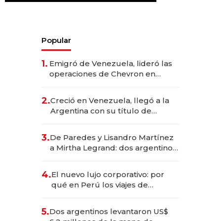
Popular
1.
Emigró de Venezuela, lideró las
operaciones de Chevron en
EE.UU. y hoy es la única mujer
CEO en Vaca Muerta
2.
Creció en Venezuela, llegó a la
Argentina con su título de
abogado y construyó un imperio
gastronómico que revoluciona
3.
De Paredes y Lisandro Martínez
las marcas "fast premium"
a Mirtha Legrand: dos argentinos
impulsan el negocio del wellness
deportivo y el cuidado corporal
4.
El nuevo lujo corporativo: por
qué en Perú los viajes de
negocios dejan de ser reuniones
para convertirse en experiencias
5.
Dos argentinos levantaron US$
transformadoras