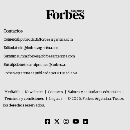
Contactos
Comercial:
publicidad@forbesargentina.com
Editorial:
info@forbesargentina.com
Summit:
summitforbes@forbesargentina.com
Suscripciones:
suscripciones@forbes.ar
Forbes Argentina es publicada por HT Media SA.
MediaKit
|
Newsletter
|
Contacto
|
Valores y estándares editoriales
|
Términos y condiciones
|
Legales
|
© 2026. Forbes Argentina. Todos
los derechos reservados.