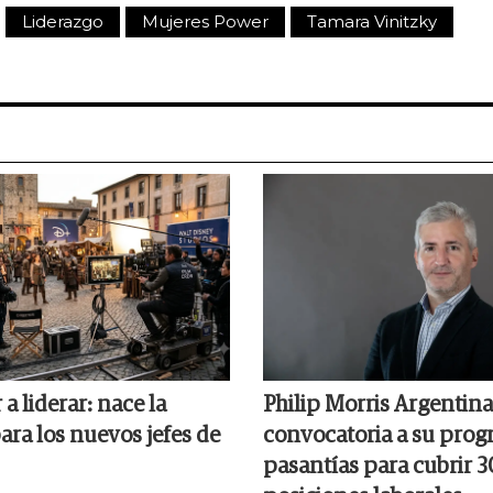
Liderazgo
Mujeres Power
Tamara Vinitzky
 a liderar: nace la
Philip Morris Argentina 
ara los nuevos jefes de
convocatoria a su prog
pasantías para cubrir 3