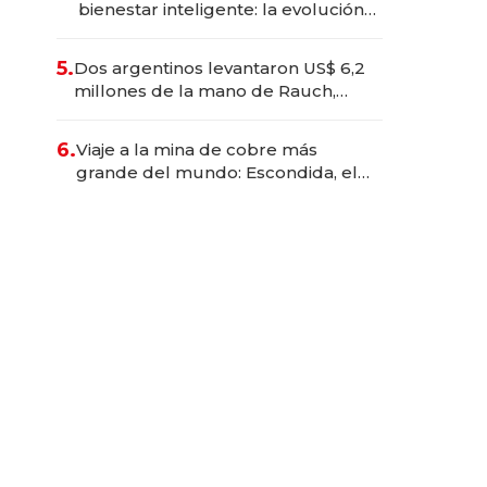
bienestar inteligente: la evolución
de doc24 para transformar a las
organizaciones
5.
Dos argentinos levantaron US$ 6,2
millones de la mano de Rauch,
Englebienne y Woloski
6.
Viaje a la mina de cobre más
grande del mundo: Escondida, el
gigante chileno que exporta US$
14.000 millones anuales