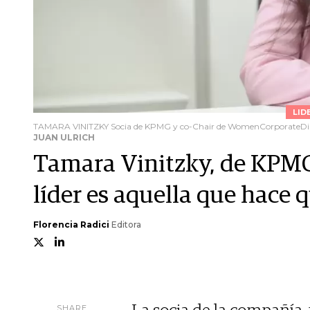
LID
TAMARA VINITZKY Socia de KPMG y co-Chair de WomenCorporateDi
JUAN ULRICH
Tamara Vinitzky, de KPM
líder es aquella que hace q
Florencia Radici
Editora
SHARE