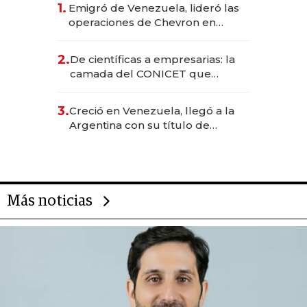
1.
Emigró de Venezuela, lideró las
operaciones de Chevron en
EE.UU. y hoy es la única mujer
CEO en Vaca Muerta
2.
De científicas a empresarias: la
camada del CONICET que
levantó más de US$ 40 millones
para fundar startups biotech
3.
Creció en Venezuela, llegó a la
Argentina con su título de
abogado y construyó un imperio
gastronómico que revoluciona
las marcas "fast premium"
Más noticias