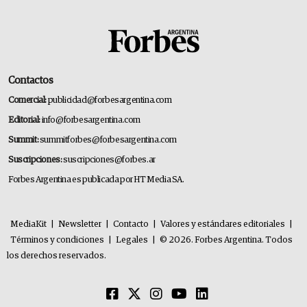
Contactos
Comercial:
publicidad@forbesargentina.com
Editorial:
info@forbesargentina.com
Summit:
summitforbes@forbesargentina.com
Suscripciones:
suscripciones@forbes.ar
Forbes Argentina es publicada por HT Media SA.
MediaKit
|
Newsletter
|
Contacto
|
Valores y estándares editoriales
|
Términos y condiciones
|
Legales
|
© 2026. Forbes Argentina. Todos
los derechos reservados.