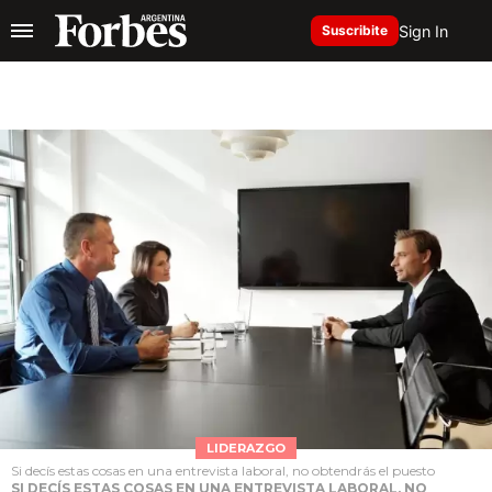
Sign In
Suscribite
LIDERAZGO
Si decís estas cosas en una entrevista laboral, no obtendrás el puesto
SI DECÍS ESTAS COSAS EN UNA ENTREVISTA LABORAL, NO