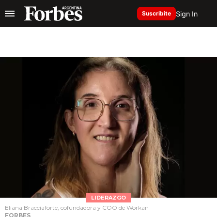
Sign In
Suscribite
LIDERAZGO
Eliana Bracciaforte, cofundadora y COO de Workan
FORBES