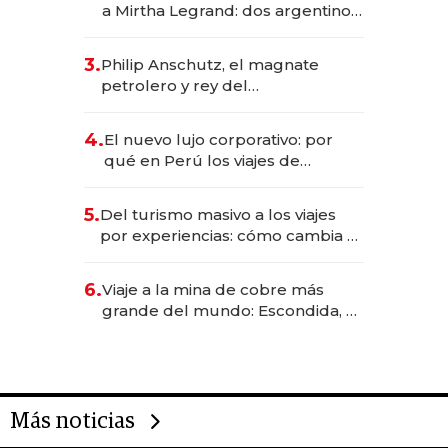
a Mirtha Legrand: dos argentinos
impulsan el negocio del wellness
deportivo y el cuidado corporal
3.
Philip Anschutz, el magnate
petrolero y rey del
entretenimiento que va por la
licitación de Tecnópolis junto a
4.
El nuevo lujo corporativo: por
Fénix
qué en Perú los viajes de
negocios dejan de ser reuniones
para convertirse en experiencias
5.
Del turismo masivo a los viajes
transformadoras
por experiencias: cómo cambia el
negocio de la asistencia al viajero
6.
Viaje a la mina de cobre más
grande del mundo: Escondida, el
gigante chileno que exporta US$
14.000 millones anuales
Más noticias