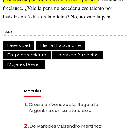
freelance. ¿Vale la pena no acceder a ese talento por
insistir con 5 días en la oficina? No, no vale la pena.
TAGS
Diversidad
Eliana Bracciaforte
Empoderamiento
liderazgo femenino
Mujeres Power
Popular
1.
Creció en Venezuela, llegó a la
Argentina con su título de
abogado y construyó un imperio
gastronómico que revoluciona
2.
De Paredes y Lisandro Martínez
las marcas "fast premium"