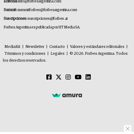
Editorial:
info@forbesargentina.com
Summit:
summitforbes@forbesargentina.com
Suscripciones:
suscripciones@forbes.ar
Forbes Argentina es publicada por HT Media SA.
MediaKit
|
Newsletter
|
Contacto
|
Valores y estándares editoriales
|
Términos y condiciones
|
Legales
|
© 2026. Forbes Argentina. Todos
los derechos reservados.