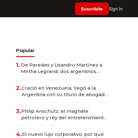
Suscribite
Sign In
Popular
1.
De Paredes y Lisandro Martínez a
Mirtha Legrand: dos argentinos
impulsan el negocio del wellness
deportivo y el cuidado corporal
2.
Creció en Venezuela, llegó a la
Argentina con su título de abogado
y construyó un imperio
gastronómico que revoluciona las
3.
Philip Anschutz, el magnate
marcas "fast premium"
petrolero y rey del entretenimiento
que va por la licitación de
Tecnópolis junto a Fénix
4.
El nuevo lujo corporativo: por qué