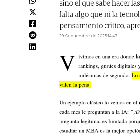
sino el que sabe hacer la
falta algo que ni la tecno
pensamiento crítico, apre
29 Septiembre de 2025 14.43
V
la
ivimos en una era donde
rankings, gurúes digitales
milésimas de segundo.
Lo 
valen la pena.
Un ejemplo clásico lo vemos en el 
cada mes le preguntan a la IA:
"¿D
pregunta legítima, es limitada porq
estudiar un MBA es la mejor opción