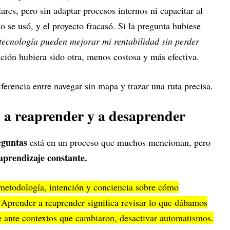
lares, pero sin adaptar procesos internos ni capacitar al
o se usó, y el proyecto fracasó. Si la pregunta hubiese
tecnología pueden mejorar mi rentabilidad sin perder
ción hubiera sido otra, menos costosa y más efectiva.
ferencia entre navegar sin mapa y trazar una ruta precisa.
 a reaprender y a desaprender
eguntas
está en un proceso que muchos mencionan, pero
 aprendizaje constante.
metodología, intención y conciencia sobre cómo
Aprender a reaprender significa revisar lo que dábamos
e ante contextos que cambiaron, desactivar automatismos.