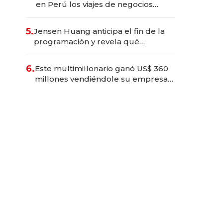
en Perú los viajes de negocios
dejan de ser reuniones para
convertirse en experiencias
5.
Jensen Huang anticipa el fin de la
transformadoras
programación y revela qué
aprender para trabajar con IA
6.
Este multimillonario ganó US$ 360
millones vendiéndole su empresa
de psicodélicos a Eli Lilly