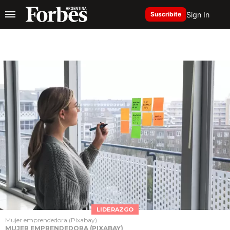
Sign In
Suscribite
LIDERAZGO
Mujer emprendedora (Pixabay)
MUJER EMPRENDEDORA (PIXABAY)