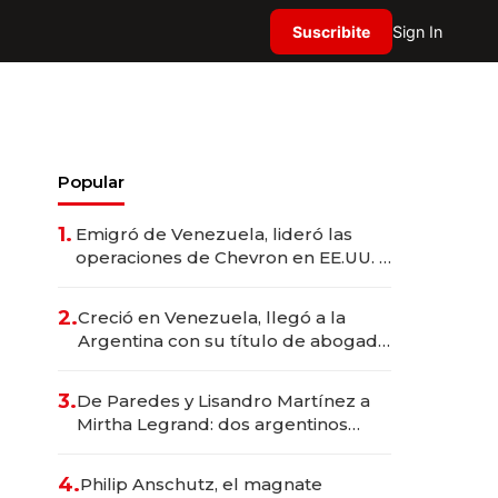
Suscribite
Sign In
Popular
1.
Emigró de Venezuela, lideró las
operaciones de Chevron en EE.UU. y
hoy es la única mujer CEO en Vaca
Muerta
2.
Creció en Venezuela, llegó a la
Argentina con su título de abogado
y construyó un imperio
gastronómico que revoluciona las
3.
De Paredes y Lisandro Martínez a
marcas "fast premium"
Mirtha Legrand: dos argentinos
impulsan el negocio del wellness
deportivo y el cuidado corporal
4.
Philip Anschutz, el magnate