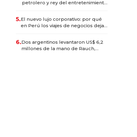
petrolero y rey del entretenimiento
que va por la licitación de
Tecnópolis junto a Fénix
5.
El nuevo lujo corporativo: por qué
en Perú los viajes de negocios dejan
de ser reuniones para convertirse
en experiencias transformadoras
6.
Dos argentinos levantaron US$ 6,2
millones de la mano de Rauch,
Englebienne y Woloski