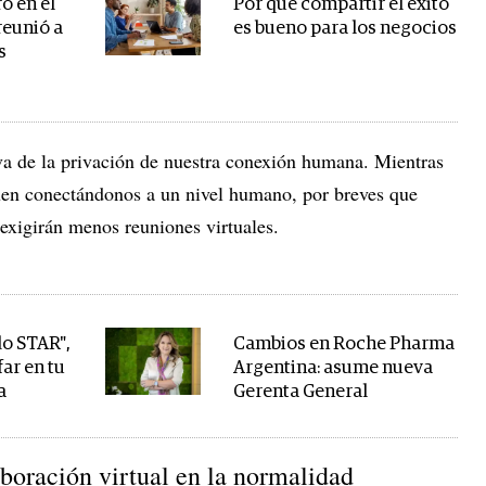
o en el
Por qué compartir el éxito
reunió a
es bueno para los negocios
s
a de la privación de nuestra conexión humana. Mientras
guen conectándonos a un nivel humano, por breves que
exigirán menos reuniones virtuales.
o STAR",
Cambios en Roche Pharma
far en tu
Argentina: asume nueva
a
Gerenta General
aboración virtual en la normalidad