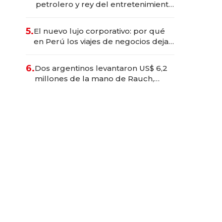
petrolero y rey del entretenimiento
que va por la licitación de
Tecnópolis junto a Fénix
5.
El nuevo lujo corporativo: por qué
en Perú los viajes de negocios dejan
de ser reuniones para convertirse
en experiencias transformadoras
6.
Dos argentinos levantaron US$ 6,2
millones de la mano de Rauch,
Englebienne y Woloski