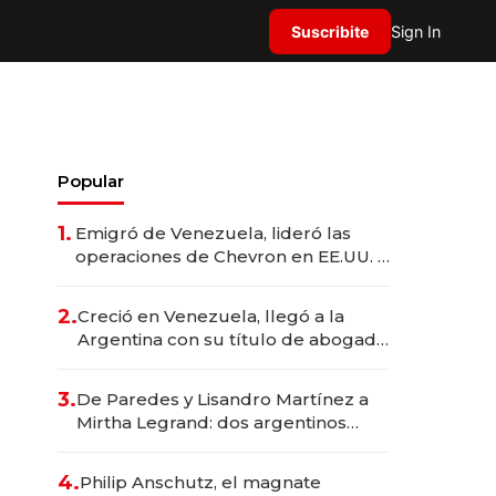
Suscribite
Sign In
Popular
1.
Emigró de Venezuela, lideró las
operaciones de Chevron en EE.UU. y
hoy es la única mujer CEO en Vaca
Muerta
2.
Creció en Venezuela, llegó a la
Argentina con su título de abogado
y construyó un imperio
gastronómico que revoluciona las
3.
De Paredes y Lisandro Martínez a
marcas "fast premium"
Mirtha Legrand: dos argentinos
impulsan el negocio del wellness
deportivo y el cuidado corporal
4.
Philip Anschutz, el magnate