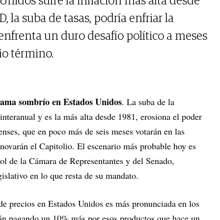
nidos sufre la inflación más alta desde
D, la suba de tasas, podría enfriar la
enfrenta un duro desafío político a meses
io término.
rama sombrío en Estados Unidos
. La suba de la
interanual y es la más alta desde 1981, erosiona el poder
denses, que en poco más de seis meses votarán en las
novarán el Capitolio. El escenario más probable hoy es
rol de la Cámara de Representantes y del Senado,
gislativo en lo que resta de su mandato.
 de precios en Estados Unidos es más pronunciada en los
tán pagando un 10% más por esos productos que hace un