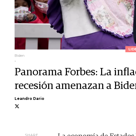
LID
Biden
.
Panorama Forbes: La inflac
recesión amenazan a Bide
Leandro Dario
SHARE