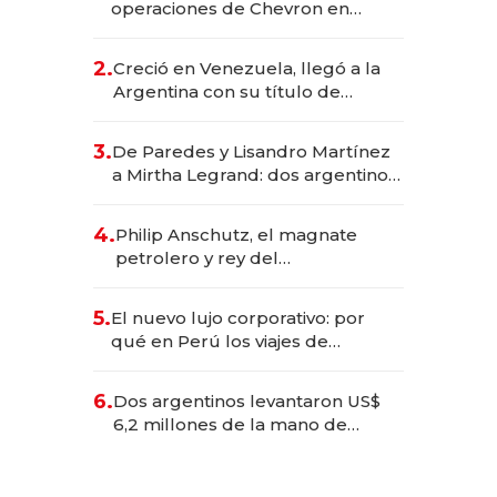
operaciones de Chevron en
EE.UU. y hoy es la única mujer
CEO en Vaca Muerta
2.
Creció en Venezuela, llegó a la
Argentina con su título de
abogado y construyó un imperio
gastronómico que revoluciona
3.
De Paredes y Lisandro Martínez
las marcas "fast premium"
a Mirtha Legrand: dos argentinos
impulsan el negocio del wellness
deportivo y el cuidado corporal
4.
Philip Anschutz, el magnate
petrolero y rey del
entretenimiento que va por la
licitación de Tecnópolis junto a
5.
El nuevo lujo corporativo: por
Fénix
qué en Perú los viajes de
negocios dejan de ser reuniones
para convertirse en experiencias
6.
Dos argentinos levantaron US$
transformadoras
6,2 millones de la mano de
Rauch, Englebienne y Woloski