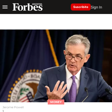
Sign In
Suscribite
MONEY
Jerome Powell
1