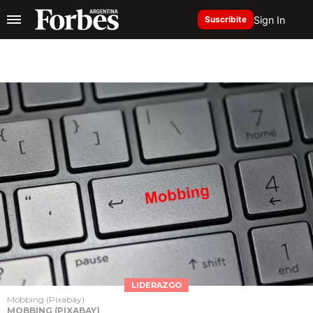
Sign In
Suscribite
LIDERAZGO
Mobbing (Pixabay)
MOBBING (PIXABAY)