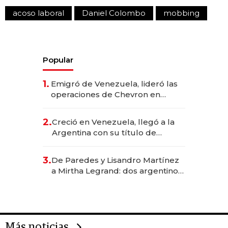
acoso laboral
Daniel Colombo
mobbing
Popular
1.
Emigró de Venezuela, lideró las
operaciones de Chevron en
EE.UU. y hoy es la única mujer
CEO en Vaca Muerta
2.
Creció en Venezuela, llegó a la
Argentina con su título de
abogado y construyó un imperio
gastronómico que revoluciona
3.
De Paredes y Lisandro Martínez
las marcas "fast premium"
a Mirtha Legrand: dos argentinos
impulsan el negocio del wellness
deportivo y el cuidado corporal
Más noticias