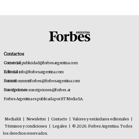
Contactos
Comercial:
publicidad@forbesargentina.com
Editorial:
info@forbesargentina.com
Summit:
summitforbes@forbesargentina.com
Suscripciones:
suscripciones@forbes.ar
Forbes Argentina es publicada por HT Media SA.
MediaKit
|
Newsletter
|
Contacto
|
Valores y estándares editoriales
|
Términos y condiciones
|
Legales
|
© 2026. Forbes Argentina. Todos
los derechos reservados.