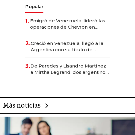
Popular
1.
Emigró de Venezuela, lideró las
operaciones de Chevron en
EE.UU. y hoy es la única mujer
CEO en Vaca Muerta
2.
Creció en Venezuela, llegó a la
Argentina con su título de
abogado y construyó un imperio
gastronómico que revoluciona
3.
De Paredes y Lisandro Martínez
las marcas "fast premium"
a Mirtha Legrand: dos argentinos
impulsan el negocio del wellness
deportivo y el cuidado corporal
Más noticias