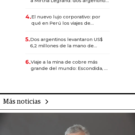
a Mirtha Legrand: dos argentinos
impulsan el negocio del wellness
deportivo y el cuidado corporal
4.
El nuevo lujo corporativo: por
qué en Perú los viajes de
negocios dejan de ser reuniones
para convertirse en experiencias
5.
Dos argentinos levantaron US$
transformadoras
6,2 millones de la mano de
Rauch, Englebienne y Woloski
6.
Viaje a la mina de cobre más
grande del mundo: Escondida, el
gigante chileno que exporta US$
14.000 millones anuales
Más noticias