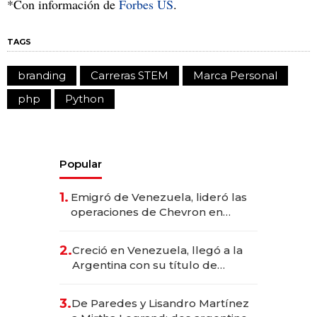
*Con información de
Forbes US
.
TAGS
branding
Carreras STEM
Marca Personal
php
Python
Popular
1.
Emigró de Venezuela, lideró las
operaciones de Chevron en
EE.UU. y hoy es la única mujer
CEO en Vaca Muerta
2.
Creció en Venezuela, llegó a la
Argentina con su título de
abogado y construyó un imperio
gastronómico que revoluciona
3.
De Paredes y Lisandro Martínez
las marcas "fast premium"