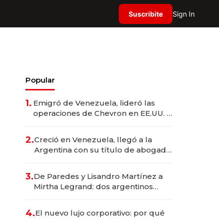
Suscribite
Sign In
Popular
1.
Emigró de Venezuela, lideró las
operaciones de Chevron en EE.UU. y
hoy es la única mujer CEO en Vaca
Muerta
2.
Creció en Venezuela, llegó a la
Argentina con su título de abogado
y construyó un imperio
gastronómico que revoluciona las
3.
De Paredes y Lisandro Martínez a
marcas "fast premium"
Mirtha Legrand: dos argentinos
impulsan el negocio del wellness
deportivo y el cuidado corporal
4.
El nuevo lujo corporativo: por qué