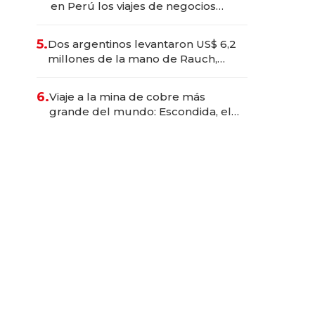
en Perú los viajes de negocios
dejan de ser reuniones para
convertirse en experiencias
5.
Dos argentinos levantaron US$ 6,2
transformadoras
millones de la mano de Rauch,
Englebienne y Woloski
6.
Viaje a la mina de cobre más
grande del mundo: Escondida, el
gigante chileno que exporta US$
14.000 millones anuales