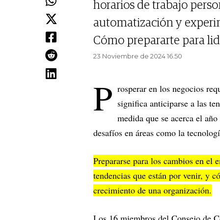
horarios de trabajo person
automatización y experi
Cómo prepararte para lid
23 Noviembre de 2024 16.50
P
rosperar en los negocios req
significa anticiparse a las t
medida que se acerca el año 
desafíos en áreas como la tecnologí
Prepararse para los cambios en el 
tendencias que están por venir, y có
crecimiento de una organización.
Los 16 miembros del Consejo de 