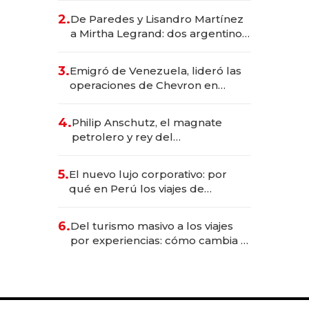
gastronómico que revoluciona
2.
De Paredes y Lisandro Martínez
las marcas "fast premium"
a Mirtha Legrand: dos argentinos
impulsan el negocio del wellness
deportivo y el cuidado corporal
3.
Emigró de Venezuela, lideró las
operaciones de Chevron en
EE.UU. y hoy es la única mujer
CEO en Vaca Muerta
4.
Philip Anschutz, el magnate
petrolero y rey del
entretenimiento que va por la
licitación de Tecnópolis junto a
5.
El nuevo lujo corporativo: por
Fénix
qué en Perú los viajes de
negocios dejan de ser reuniones
para convertirse en experiencias
6.
Del turismo masivo a los viajes
transformadoras
por experiencias: cómo cambia el
negocio de la asistencia al viajero