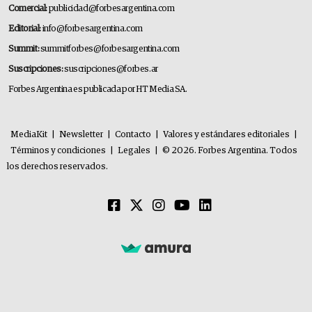
Comercial:
publicidad@forbesargentina.com
Editorial:
info@forbesargentina.com
Summit:
summitforbes@forbesargentina.com
Suscripciones:
suscripciones@forbes.ar
Forbes Argentina es publicada por HT Media SA.
MediaKit
|
Newsletter
|
Contacto
|
Valores y estándares editoriales
|
Términos y condiciones
|
Legales
|
© 2026. Forbes Argentina. Todos
los derechos reservados.