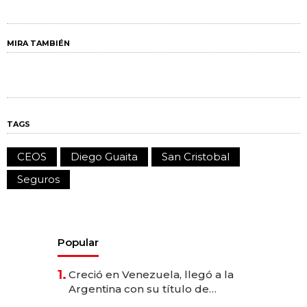
MIRA TAMBIÉN
TAGS
CEOS
Diego Guaita
San Cristobal
Seguros
Popular
1.
Creció en Venezuela, llegó a la
Argentina con su título de
abogado y construyó un imperio