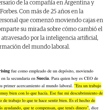
ersario de la compañía en Argentina y
 Forbes. Con más de 25 años en la
personal que comenzó moviendo cajas en
comparte su mirada sobre cómo cambió el
travesado por la inteligencia artificial,
formación del mundo laboral.
ising
fue como empleado de un depósito, moviendo
Suecia
a en la secundaria en
. Para quien hoy es CEO de
 su primer acercamiento al mundo laboral.
"Era un trabajo
muy bien con lo que hacía. Ese fue mi descubrimiento de
po de trabajo lo que te hace sentir bien. Es el hecho de
tás ayudando, que te compensan, que tenés dinero"
, dice