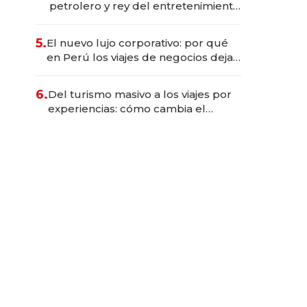
petrolero y rey del entretenimiento
que va por la licitación de
Tecnópolis junto a Fénix
5.
El nuevo lujo corporativo: por qué
en Perú los viajes de negocios dejan
de ser reuniones para convertirse
en experiencias transformadoras
6.
Del turismo masivo a los viajes por
experiencias: cómo cambia el
negocio de la asistencia al viajero