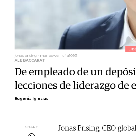
LID
jonas prising - manpower _c4a1093
ALE BACCARAT
De empleado de un depósit
lecciones de liderazgo de 
Eugenia Iglesias
SHARE
Jonas Prising, CEO glob