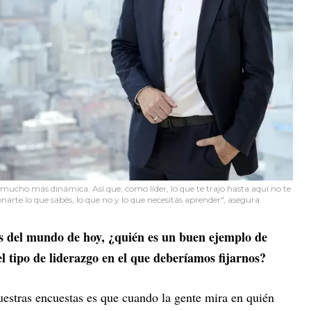
ucho más dinámica. Así que, como líder, lo que te trajo hasta aquí no te
ionarte lo que sabés, lo que no y lo que necesitás aprender", asegura.
s del mundo de hoy, ¿quién es un buen ejemplo de
l tipo de liderazgo en el que deberíamos fijarnos?
uestras encuestas es que cuando la gente mira en quién