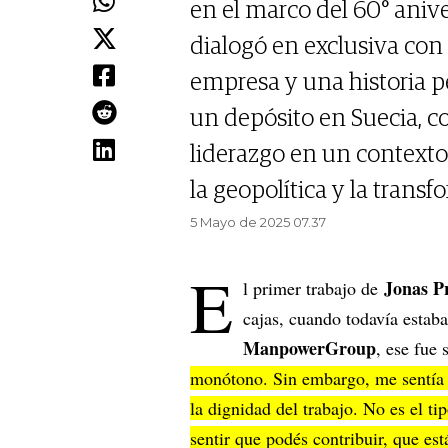
en el marco del 60° aniv
dialogó en exclusiva con
empresa y una historia 
un depósito en Suecia, 
liderazgo en un contexto a
la geopolítica y la trans
5 Mayo de 2025 07.37
E
Jonas Pr
l primer trabajo de
cajas, cuando todavía estab
ManpowerGroup
, ese fue
monótono. Sin embargo, me sentía 
la dignidad del trabajo. No es el ti
sentir que podés contribuir, que es