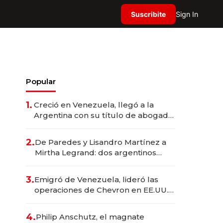
Suscribite
Sign In
Popular
1.
Creció en Venezuela, llegó a la
Argentina con su título de abogado
y construyó un imperio
gastronómico que revoluciona las
2.
De Paredes y Lisandro Martínez a
marcas "fast premium"
Mirtha Legrand: dos argentinos
impulsan el negocio del wellness
deportivo y el cuidado corporal
3.
Emigró de Venezuela, lideró las
operaciones de Chevron en EE.UU. y
hoy es la única mujer CEO en Vaca
Muerta
4.
Philip Anschutz, el magnate