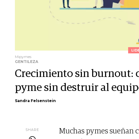
LID
Mipymes
GENTILEZA
Crecimiento sin burnout: 
pyme sin destruir al equi
Sandra Felsenstein
SHARE
Muchas pymes sueñan con