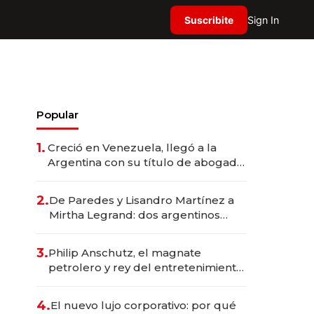
Suscribite
Sign In
Popular
1.
Creció en Venezuela, llegó a la
Argentina con su título de abogado
y construyó un imperio
gastronómico que revoluciona las
2.
De Paredes y Lisandro Martínez a
marcas "fast premium"
Mirtha Legrand: dos argentinos
impulsan el negocio del wellness
deportivo y el cuidado corporal
3.
Philip Anschutz, el magnate
petrolero y rey del entretenimiento
que va por la licitación de
Tecnópolis junto a Fénix
4.
El nuevo lujo corporativo: por qué