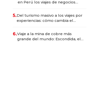
en Perú los viajes de negocios
dejan de ser reuniones para
convertirse en experiencias
5.
Del turismo masivo a los viajes por
transformadoras
experiencias: cómo cambia el
negocio de la asistencia al viajero
6.
Viaje a la mina de cobre más
grande del mundo: Escondida, el
gigante chileno que exporta US$
14.000 millones anuales