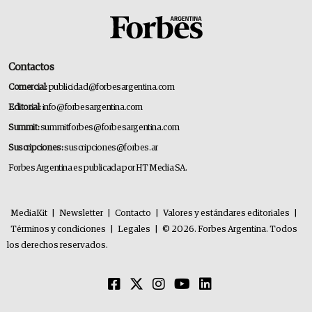
Contactos
Comercial:
publicidad@forbesargentina.com
Editorial:
info@forbesargentina.com
Summit:
summitforbes@forbesargentina.com
Suscripciones:
suscripciones@forbes.ar
Forbes Argentina es publicada por HT Media SA.
MediaKit
|
Newsletter
|
Contacto
|
Valores y estándares editoriales
|
Términos y condiciones
|
Legales
|
© 2026. Forbes Argentina. Todos
los derechos reservados.