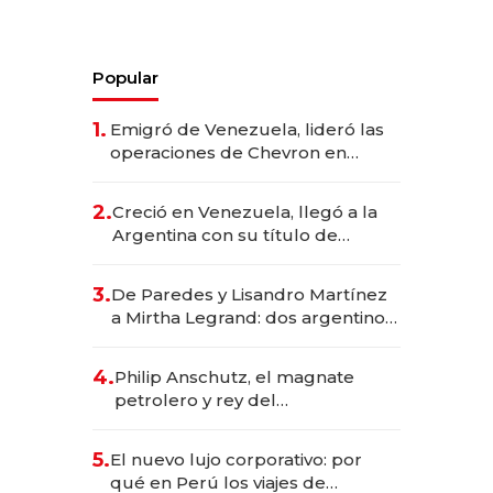
Popular
1.
Emigró de Venezuela, lideró las
operaciones de Chevron en
EE.UU. y hoy es la única mujer
CEO en Vaca Muerta
2.
Creció en Venezuela, llegó a la
Argentina con su título de
abogado y construyó un imperio
gastronómico que revoluciona
3.
De Paredes y Lisandro Martínez
las marcas "fast premium"
a Mirtha Legrand: dos argentinos
impulsan el negocio del wellness
deportivo y el cuidado corporal
4.
Philip Anschutz, el magnate
petrolero y rey del
entretenimiento que va por la
licitación de Tecnópolis junto a
5.
El nuevo lujo corporativo: por
Fénix
qué en Perú los viajes de