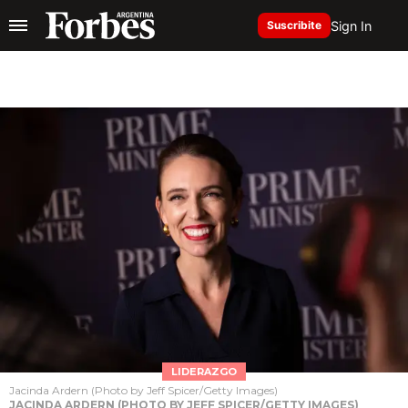
Sign In
Suscribite
LIDERAZGO
Jacinda Ardern (Photo by Jeff Spicer/Getty Images)
JACINDA ARDERN (PHOTO BY JEFF SPICER/GETTY IMAGES)