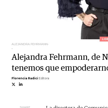
LID
ALEJANDRA FEHRMANN-
.
Alejandra Fehrmann, de N
tenemos que empoderarnos
Florencia Radici
Editora
SHARE