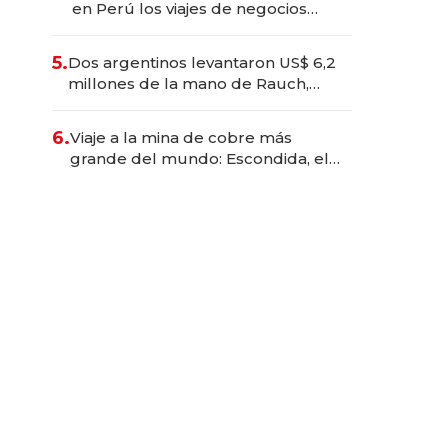
en Perú los viajes de negocios
dejan de ser reuniones para
convertirse en experiencias
5.
Dos argentinos levantaron US$ 6,2
transformadoras
millones de la mano de Rauch,
Englebienne y Woloski
6.
Viaje a la mina de cobre más
grande del mundo: Escondida, el
gigante chileno que exporta US$
14.000 millones anuales