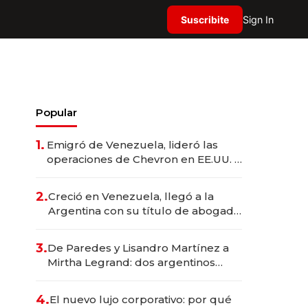
Suscribite
Sign In
Popular
1.
Emigró de Venezuela, lideró las
operaciones de Chevron en EE.UU. y
hoy es la única mujer CEO en Vaca
Muerta
2.
Creció en Venezuela, llegó a la
Argentina con su título de abogado
y construyó un imperio
gastronómico que revoluciona las
3.
De Paredes y Lisandro Martínez a
marcas "fast premium"
Mirtha Legrand: dos argentinos
impulsan el negocio del wellness
deportivo y el cuidado corporal
4.
El nuevo lujo corporativo: por qué