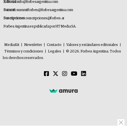
Editorial:
info@forbesargentina.com
Summit:
summitforbes@forbesargentina.com
Suscripciones:
suscripciones@forbes.ar
Forbes Argentina es publicada por HT Media SA.
MediaKit
|
Newsletter
|
Contacto
|
Valores y estándares editoriales
|
Términos y condiciones
|
Legales
|
© 2026. Forbes Argentina. Todos
los derechos reservados.