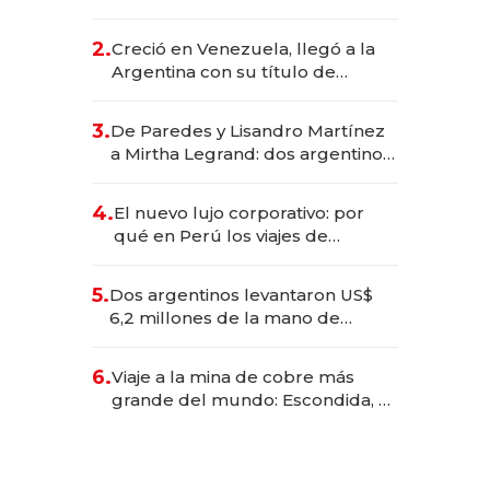
EE.UU. y hoy es la única mujer
CEO en Vaca Muerta
2.
Creció en Venezuela, llegó a la
Argentina con su título de
abogado y construyó un imperio
gastronómico que revoluciona
3.
De Paredes y Lisandro Martínez
las marcas "fast premium"
a Mirtha Legrand: dos argentinos
impulsan el negocio del wellness
deportivo y el cuidado corporal
4.
El nuevo lujo corporativo: por
qué en Perú los viajes de
negocios dejan de ser reuniones
para convertirse en experiencias
5.
Dos argentinos levantaron US$
transformadoras
6,2 millones de la mano de
Rauch, Englebienne y Woloski
6.
Viaje a la mina de cobre más
grande del mundo: Escondida, el
gigante chileno que exporta US$
14.000 millones anuales