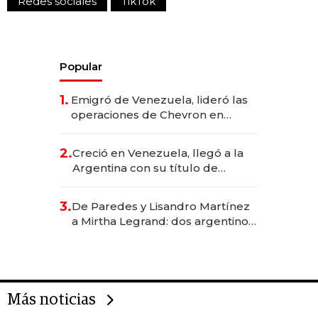
Redes sociales
TikTok
Popular
1.
Emigró de Venezuela, lideró las
operaciones de Chevron en
EE.UU. y hoy es la única mujer
CEO en Vaca Muerta
2.
Creció en Venezuela, llegó a la
Argentina con su título de
abogado y construyó un imperio
gastronómico que revoluciona
3.
De Paredes y Lisandro Martínez
las marcas "fast premium"
a Mirtha Legrand: dos argentinos
impulsan el negocio del wellness
deportivo y el cuidado corporal
Más noticias