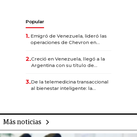
Popular
1.
Emigró de Venezuela, lideró las
operaciones de Chevron en
EE.UU. y hoy es la única mujer
CEO en Vaca Muerta
2.
Creció en Venezuela, llegó a la
Argentina con su título de
abogado y construyó un imperio
gastronómico que revoluciona
3.
De la telemedicina transaccional
las marcas "fast premium"
al bienestar inteligente: la
evolución de doc24 para
transformar a las organizaciones
Más noticias