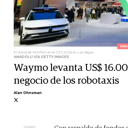
INN
El stand de WAYMO en el CES 2026 en Las Vegas.
ANADOLU VÍA GETTY IMAGES
Waymo levanta US$ 16.000
negocio de los robotaxis
Alan Ohnsman
SHARE