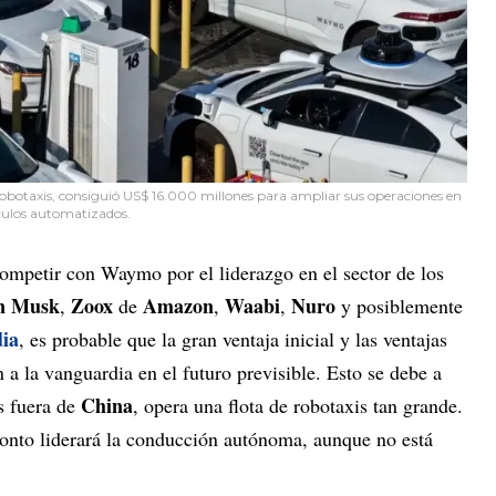
robotaxis, consiguió US$ 16.000 millones para ampliar sus operaciones en
culos automatizados.
mpetir con Waymo por el liderazgo en el sector de los
n Musk
Zoox
Amazon
Waabi
Nuro
,
de
,
,
y posiblemente
ia
, es probable que la gran ventaja inicial y las ventajas
a la vanguardia en el futuro previsible. Esto se debe a
China
s fuera de
, opera una flota de robotaxis tan grande.
onto liderará la conducción autónoma, aunque no está