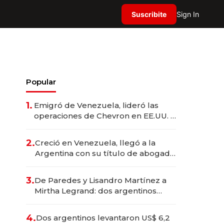
Suscribite
Sign In
Popular
1.
Emigró de Venezuela, lideró las
operaciones de Chevron en EE.UU. y
hoy es la única mujer CEO en Vaca
Muerta
2.
Creció en Venezuela, llegó a la
Argentina con su título de abogado
y construyó un imperio
gastronómico que revoluciona las
3.
De Paredes y Lisandro Martínez a
marcas "fast premium"
Mirtha Legrand: dos argentinos
impulsan el negocio del wellness
deportivo y el cuidado corporal
4.
Dos argentinos levantaron US$ 6,2