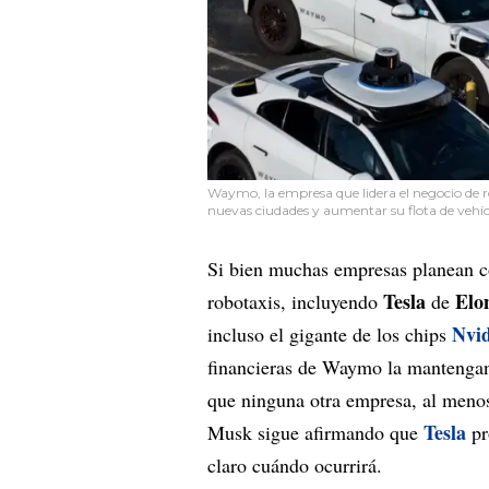
Waymo, la empresa que lidera el negocio de 
nuevas ciudades y aumentar su flota de vehí
Si bien muchas empresas planean co
Tesla
Elo
robotaxis, incluyendo
de
Nvid
incluso el gigante de los chips
financieras de Waymo la mantengan 
que ninguna otra empresa, al meno
Tesla
Musk sigue afirmando que
pr
claro cuándo ocurrirá.