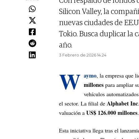
Con respaldo de fondos 
Silicon Valley, la compañ
nuevas ciudades de EE.U
Tokio. Busca duplicar la 
año.
3 Febrero de 2026 14.24
W
aymo
, la empresa que l
millones
para ampliar su
vehículos automatizados
Alphabet Inc
el sector. La filial de
US$ 126.000 millones
valuación a
.
Esta iniciativa llega tras el lanza