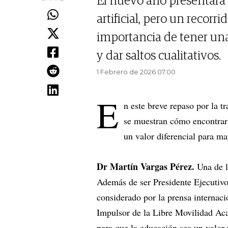
El nuevo año presentará 
artificial, pero un recor
importancia de tener un
y dar saltos cualitativos.
1 Febrero de 2026 07.00
E
n este breve repaso por la tr
se muestran cómo encontrar 
un valor diferencial para ma
Dr Martín Vargas Pérez.
Una de l
Además de ser Presidente Ejecutiv
considerado por la prensa internaci
Impulsor de la Libre Movilidad Aca
para que la educación sea un valor