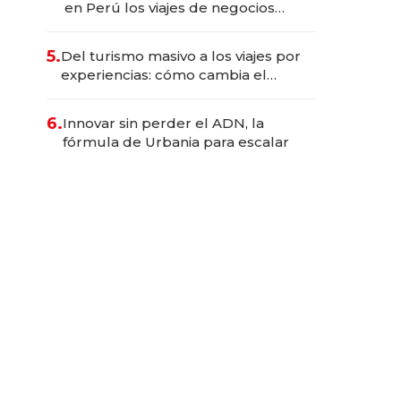
en Perú los viajes de negocios
dejan de ser reuniones para
convertirse en experiencias
5.
Del turismo masivo a los viajes por
transformadoras
experiencias: cómo cambia el
negocio de la asistencia al viajero
6.
Innovar sin perder el ADN, la
fórmula de Urbania para escalar