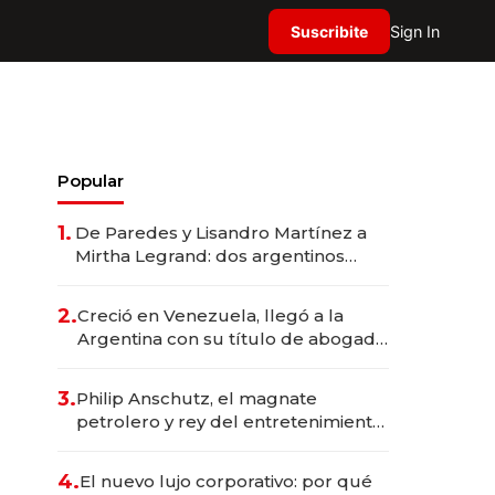
Suscribite
Sign In
Popular
1.
De Paredes y Lisandro Martínez a
Mirtha Legrand: dos argentinos
impulsan el negocio del wellness
deportivo y el cuidado corporal
2.
Creció en Venezuela, llegó a la
Argentina con su título de abogado
y construyó un imperio
gastronómico que revoluciona las
3.
Philip Anschutz, el magnate
marcas "fast premium"
petrolero y rey del entretenimiento
que va por la licitación de
Tecnópolis junto a Fénix
4.
El nuevo lujo corporativo: por qué