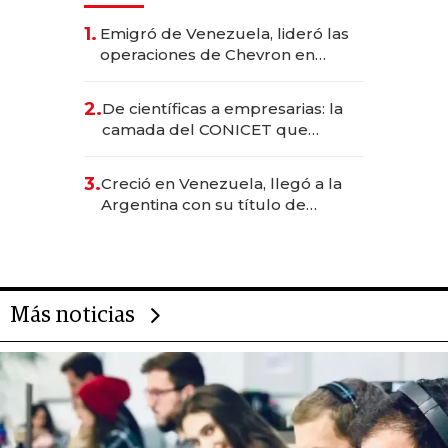
1.
Emigró de Venezuela, lideró las
operaciones de Chevron en
EE.UU. y hoy es la única mujer
CEO en Vaca Muerta
2.
De científicas a empresarias: la
camada del CONICET que
levantó más de US$ 40 millones
para fundar startups biotech
3.
Creció en Venezuela, llegó a la
Argentina con su título de
abogado y construyó un imperio
gastronómico que revoluciona
las marcas "fast premium"
Más noticias