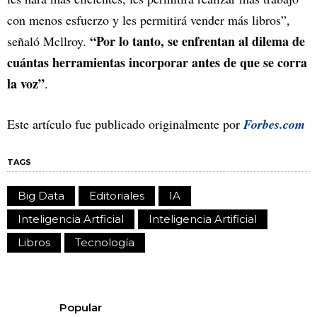
con menos esfuerzo y les permitirá vender más libros”,
“Por lo tanto, se enfrentan al dilema de
señaló Mcllroy.
cuántas herramientas incorporar antes de que se corra
la voz”
.
Este artículo fue publicado originalmente por
Forbes.com
TAGS
Big Data
Editoriales
IA
Inteligencia Artficial
Inteligencia Artificial
Libros
Tecnología
Popular