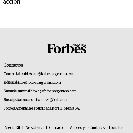
acción
Contactos
Comercial:
publicidad@forbesargentina.com
Editorial:
info@forbesargentina.com
Summit:
summitforbes@forbesargentina.com
Suscripciones:
suscripciones@forbes.ar
Forbes Argentina es publicada por HT Media SA.
MediaKit
|
Newsletter
|
Contacto
|
Valores y estándares editoriales
|