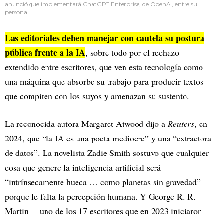
anunció que implementará ChatGPT Enterprise, de OpenAI, entre su
personal.
Las editoriales deben manejar con cautela su postura
pública frente a la IA
, sobre todo por el rechazo
extendido entre escritores, que ven esta tecnología como
una máquina que absorbe su trabajo para producir textos
que compiten con los suyos y amenazan su sustento.
La reconocida autora Margaret Atwood dijo a
Reuters
, en
2024, que “la IA es una poeta mediocre” y una “extractora
de datos”. La novelista Zadie Smith sostuvo que cualquier
cosa que genere la inteligencia artificial será
“intrínsecamente hueca … como planetas sin gravedad”
porque le falta la percepción humana. Y George R. R.
Martin —uno de los 17 escritores que en 2023 iniciaron