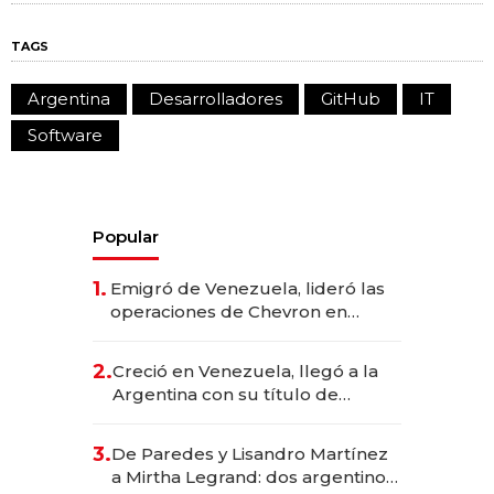
TAGS
Argentina
Desarrolladores
GitHub
IT
Software
Popular
1.
Emigró de Venezuela, lideró las
operaciones de Chevron en
EE.UU. y hoy es la única mujer
CEO en Vaca Muerta
2.
Creció en Venezuela, llegó a la
Argentina con su título de
abogado y construyó un imperio
gastronómico que revoluciona
3.
De Paredes y Lisandro Martínez
las marcas "fast premium"
a Mirtha Legrand: dos argentinos