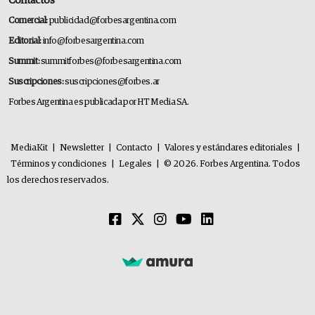
Contactos
Comercial:
publicidad@forbesargentina.com
Editorial:
info@forbesargentina.com
Summit:
summitforbes@forbesargentina.com
Suscripciones:
suscripciones@forbes.ar
Forbes Argentina es publicada por HT Media SA.
MediaKit
|
Newsletter
|
Contacto
|
Valores y estándares editoriales
|
Términos y condiciones
|
Legales
|
© 2026. Forbes Argentina. Todos
los derechos reservados.