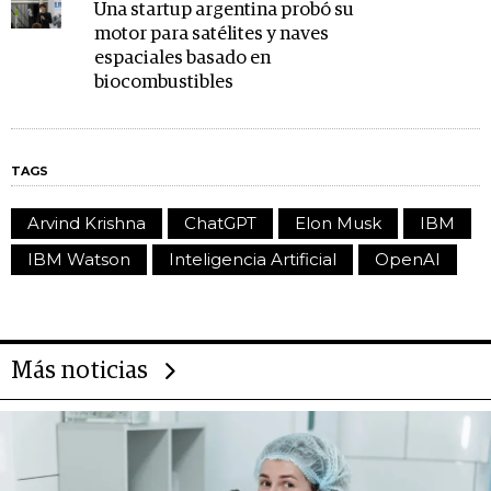
Una startup argentina probó su
motor para satélites y naves
espaciales basado en
biocombustibles
TAGS
Arvind Krishna
ChatGPT
Elon Musk
IBM
IBM Watson
Inteligencia Artificial
OpenAI
Más noticias