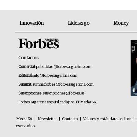
Innovación
Liderazgo
Money
Contactos
Comercial:
publicidad@forbesargentina.com
Editorial:
info@forbesargentina.com
Summit:
summitforbes@forbesargentina.com
Suscripciones:
suscripciones@forbes.ar
Forbes Argentina es publicada por HT Media SA.
MediaKit
|
Newsletter
|
Contacto
|
Valores y estándares editorial
reservados.