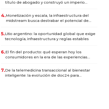
título de abogado y construyó un imperio
gastronómico que revoluciona las marcas "fast
premium"
4.
Monetización y escala, la infraestructura del
midstream busca destrabar el potencial de
Vaca Muerta
5.
Litio argentino: la oportunidad global que exige
tecnología, infraestructura y reglas estables
6.
El fin del producto: qué esperan hoy los
consumidores en la era de las experiencias
inteligentes
7.
De la telemedicina transaccional al bienestar
inteligente: la evolución de doc24 para
transformar a las organizaciones