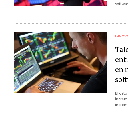
softwar
INNOV
Tal
ent
en 
sof
El dato
increm
increm