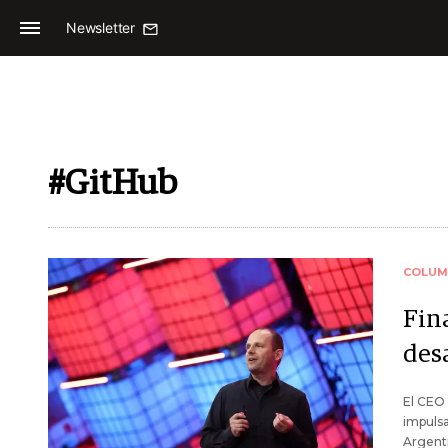
Newsletter
#GitHub
COLUM
Fin
des
El CEO 
impulsa
Argenti