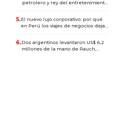
petrolero y rey del entretenimiento
que va por la licitación de
Tecnópolis junto a Fénix
5.
El nuevo lujo corporativo: por qué
en Perú los viajes de negocios dejan
de ser reuniones para convertirse
en experiencias transformadoras
6.
Dos argentinos levantaron US$ 6,2
millones de la mano de Rauch,
Englebienne y Woloski