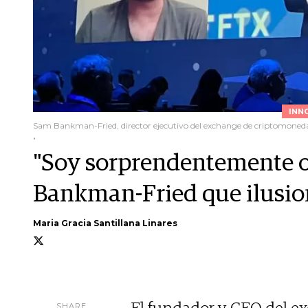
INN
Sam Bankman-Fried, director ejecutivo del exchange de criptomoned
.
"Soy sorprendentemente o
Bankman-Fried que ilusion
Maria Gracia Santillana Linares
SHARE