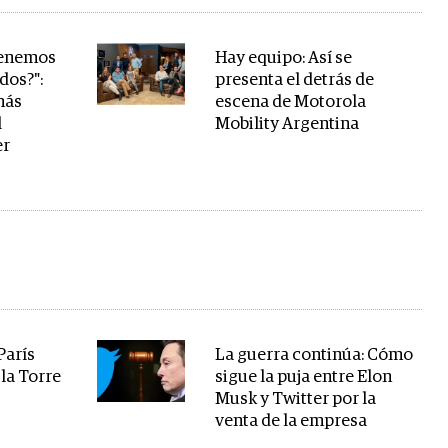
tenemos
Hay equipo: Así se
dos?":
presenta el detrás de
más
escena de Motorola
l
Mobility Argentina
er
París
La guerra continúa: Cómo
 la Torre
sigue la puja entre Elon
Musk y Twitter por la
venta de la empresa