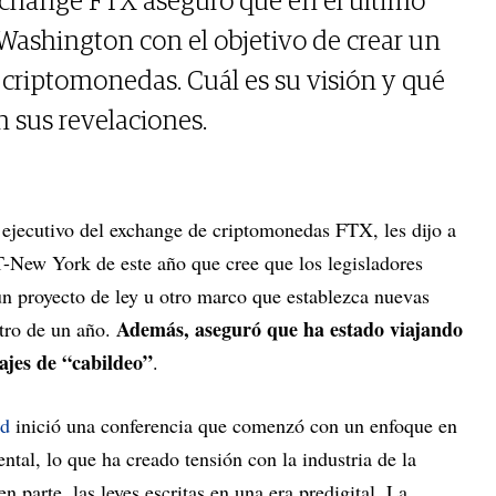
xchange FTX aseguró que en el último
Washington con el objetivo de crear un
 criptomonedas. Cuál es su visión y qué
 sus revelaciones.
r ejecutivo del exchange de criptomonedas FTX, les dijo a
T-New York de este año que cree que los legisladores
n proyecto de ley u otro marco que establezca nuevas
Además, aseguró que ha estado viajando
ntro de un año.
ajes de “cabildeo”
.
ed
inició una conferencia que comenzó con un enfoque en
tal, lo que ha creado tensión con la industria de la
en parte, las leyes escritas en una era predigital. La