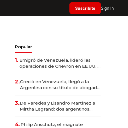
Suscribite
Sign In
Popular
1.
Emigró de Venezuela, lideró las
operaciones de Chevron en EE.UU. y
hoy es la única mujer CEO en Vaca
Muerta
2.
Creció en Venezuela, llegó a la
Argentina con su título de abogado
y construyó un imperio
gastronómico que revoluciona las
3.
De Paredes y Lisandro Martínez a
marcas "fast premium"
Mirtha Legrand: dos argentinos
impulsan el negocio del wellness
deportivo y el cuidado corporal
4.
Philip Anschutz, el magnate