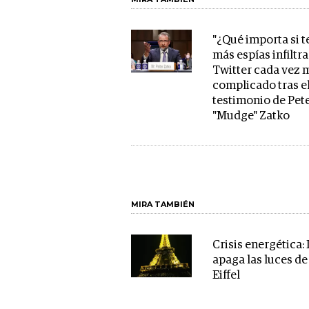
"¿Qué importa si 
más espías infiltra
Twitter cada vez 
complicado tras e
testimonio de Pet
"Mudge" Zatko
MIRA TAMBIÉN
Crisis energética: 
apaga las luces de
Eiffel