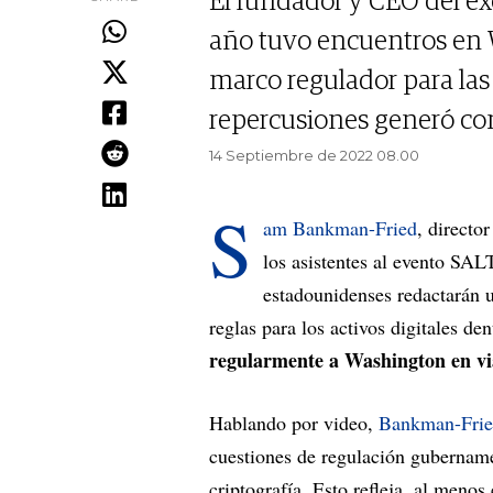
El fundador y CEO del e
año tuvo encuentros en 
marco regulador para las
repercusiones generó con
14 Septiembre de 2022 08.00
S
am Bankman-Fried
, directo
los asistentes al evento SAL
estadounidenses redactarán u
reglas para los activos digitales de
regularmente a Washington en vi
Hablando por video,
Bankman-Fri
cuestiones de regulación gubernamen
criptografía. Esto refleja, al menos 