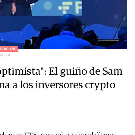
OVACIÓN
as FTX
ptimista": El guiño de Sam
a a los inversores crypto