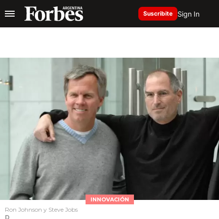
Sign In
Suscribite
INNOVACIÓN
Ron Johnson y Steve Jobs
D