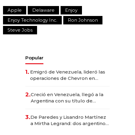
Apple
Delaware
Enjoy
Enjoy Technology Inc.
Ron Johnson
Steve Jobs
Popular
1.
Emigró de Venezuela, lideró las
operaciones de Chevron en
EE.UU. y hoy es la única mujer
CEO en Vaca Muerta
2.
Creció en Venezuela, llegó a la
Argentina con su título de
abogado y construyó un imperio
gastronómico que revoluciona
3.
De Paredes y Lisandro Martínez
las marcas "fast premium"
a Mirtha Legrand: dos argentinos
impulsan el negocio del wellness