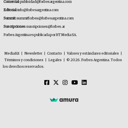
Comercial:
publicidad@forbesargentina.com
Editorial:
info@forbesargentina.com
Summit:
summitforbes@forbesargentina.com
Suscripciones:
suscripciones@forbes.ar
Forbes Argentina es publicada por HT Media SA.
MediaKit
|
Newsletter
|
Contacto
|
Valores y estándares editoriales
|
Términos y condiciones
|
Legales
|
© 2026. Forbes Argentina. Todos
los derechos reservados.