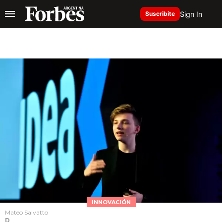
Sign In
Suscribite
INNOVACIÓN
Mateo Salvatto
D