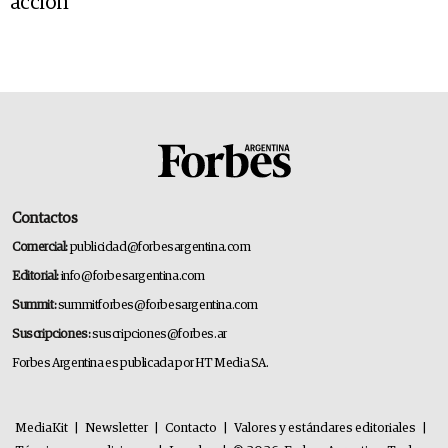
acción
Contactos
Comercial:
publicidad@forbesargentina.com
Editorial:
info@forbesargentina.com
Summit:
summitforbes@forbesargentina.com
Suscripciones:
suscripciones@forbes.ar
Forbes Argentina es publicada por HT Media SA.
MediaKit
|
Newsletter
|
Contacto
|
Valores y estándares editoriales
|