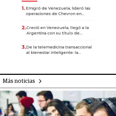
1.
Emigró de Venezuela, lideró las
operaciones de Chevron en
EE.UU. y hoy es la única mujer
CEO en Vaca Muerta
2.
Creció en Venezuela, llegó a la
Argentina con su título de
abogado y construyó un imperio
gastronómico que revoluciona
3.
De la telemedicina transaccional
las marcas "fast premium"
al bienestar inteligente: la
evolución de doc24 para
transformar a las organizaciones
Más noticias