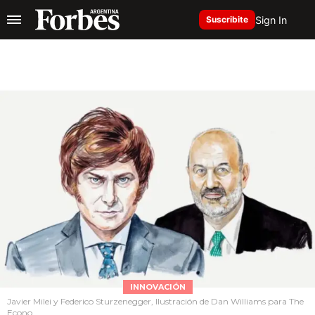
Sign In
Suscribite
INNOVACIÓN
Javier Milei y Federico Sturzenegger, Ilustración de Dan Williams para The
Econo