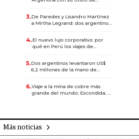
abogado y construyó un imperio
gastronómico que revoluciona
3.
De Paredes y Lisandro Martínez
las marcas "fast premium"
a Mirtha Legrand: dos argentinos
impulsan el negocio del wellness
deportivo y el cuidado corporal
4.
El nuevo lujo corporativo: por
qué en Perú los viajes de
negocios dejan de ser reuniones
para convertirse en experiencias
5.
Dos argentinos levantaron US$
transformadoras
6,2 millones de la mano de
Rauch, Englebienne y Woloski
6.
Viaje a la mina de cobre más
grande del mundo: Escondida, el
gigante chileno que exporta US$
14.000 millones anuales
Más noticias