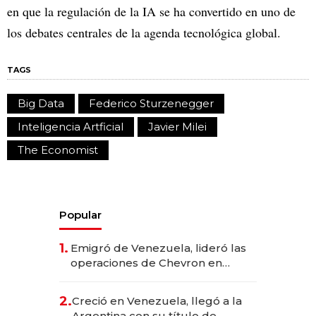
en que la regulación de la IA se ha convertido en uno de
los debates centrales de la agenda tecnológica global.
TAGS
Big Data
Federico Sturzenegger
Inteligencia Artficial
Javier Milei
The Economist
Popular
1.
Emigró de Venezuela, lideró las
operaciones de Chevron en
EE.UU. y hoy es la única mujer
CEO en Vaca Muerta
2.
Creció en Venezuela, llegó a la
Argentina con su título de