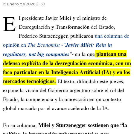
15 Enero de 2026 21.50
E
l presidente Javier Milei y el ministro de
Desregulación y Transformación del Estado,
Federico Sturzenegger, publicaron
una columna de
opinión en
The Economist
-
"
Javier Milei: Rein in
plantean una
regulators, not big companies
"
- en la que
defensa explícita de la desregulación económica, con un
foco particular en la Inteligencia Artificial (IA) y en los
mercados tecnológicos.
El texto, difundido este jueves,
expone la visión del Gobierno argentino sobre el rol del
Estado, la competencia y la innovación en un contexto
global marcado por el avance acelerado de la IA.
Milei y Sturzenegger sostienen que “la
En su columna,