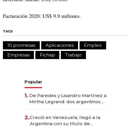
Facturación 2020: US$ 9.9 millones.
TAGS
10 promesas
Aplicaciones
Empleo
Empresas
Fichap
Trabajo
Popular
1.
De Paredes y Lisandro Martínez a
Mirtha Legrand: dos argentinos
impulsan el negocio del wellness
deportivo y el cuidado corporal
2.
Creció en Venezuela, llegó a la
Argentina con su título de
abogado y construyó un imperio