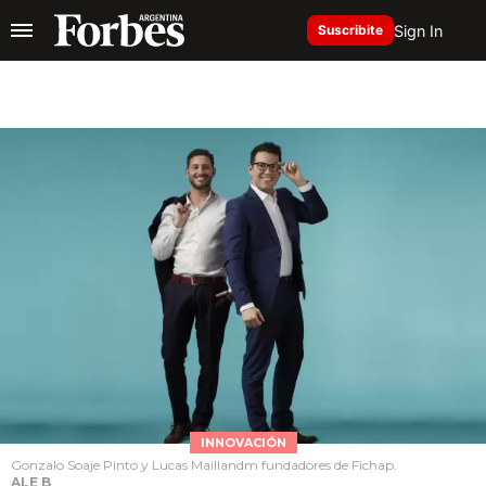
Sign In
Suscribite
INNOVACIÓN
Gonzalo Soaje Pinto y Lucas Maillandm fundadores de Fichap.
ALE B