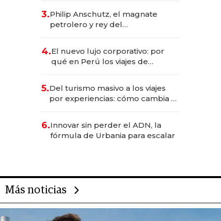
gastronómico que revoluciona
3.
Philip Anschutz, el magnate
las marcas "fast premium"
petrolero y rey del
entretenimiento que va por la
licitación de Tecnópolis junto a
4.
El nuevo lujo corporativo: por
Fénix
qué en Perú los viajes de
negocios dejan de ser reuniones
para convertirse en experiencias
5.
Del turismo masivo a los viajes
transformadoras
por experiencias: cómo cambia el
negocio de la asistencia al viajero
6.
Innovar sin perder el ADN, la
fórmula de Urbania para escalar
Más noticias