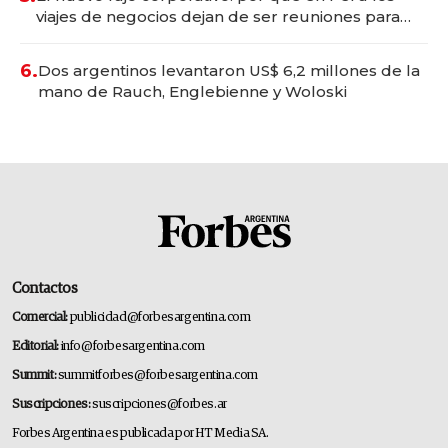
viajes de negocios dejan de ser reuniones para
convertirse en experiencias transformadoras
6.
Dos argentinos levantaron US$ 6,2 millones de la
mano de Rauch, Englebienne y Woloski
Contactos
Comercial:
publicidad@forbesargentina.com
Editorial:
info@forbesargentina.com
Summit:
summitforbes@forbesargentina.com
Suscripciones:
suscripciones@forbes.ar
Forbes Argentina es publicada por HT Media SA.