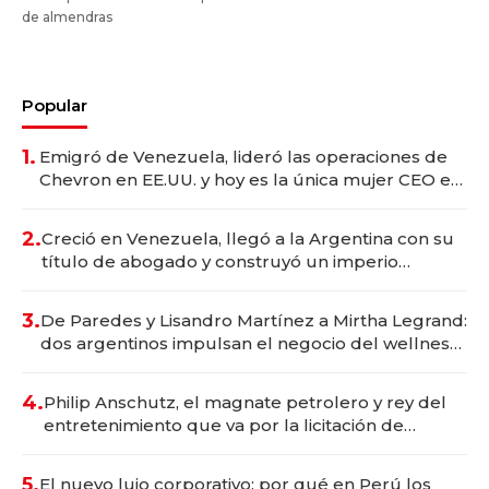
de almendras
Popular
1.
Emigró de Venezuela, lideró las operaciones de
Chevron en EE.UU. y hoy es la única mujer CEO en
Vaca Muerta
2.
Creció en Venezuela, llegó a la Argentina con su
título de abogado y construyó un imperio
gastronómico que revoluciona las marcas "fast
premium"
3.
De Paredes y Lisandro Martínez a Mirtha Legrand:
dos argentinos impulsan el negocio del wellness
deportivo y el cuidado corporal
4.
Philip Anschutz, el magnate petrolero y rey del
entretenimiento que va por la licitación de
Tecnópolis junto a Fénix
5.
El nuevo lujo corporativo: por qué en Perú los