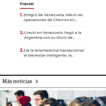
Popular
1.
Emigró de Venezuela, lideró las
operaciones de Chevron en
EE.UU. y hoy es la única mujer
CEO en Vaca Muerta
2.
Creció en Venezuela, llegó a la
Argentina con su título de
abogado y construyó un imperio
gastronómico que revoluciona
3.
De la telemedicina transaccional
las marcas "fast premium"
al bienestar inteligente: la
evolución de doc24 para
transformar a las organizaciones
Más noticias