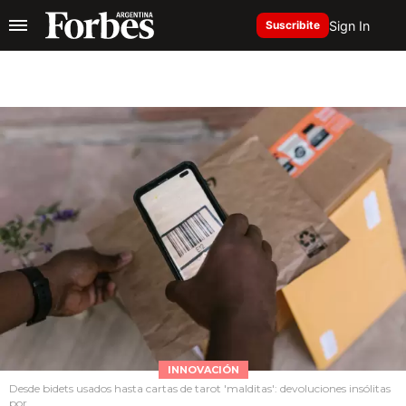
Sign In
Suscribite
INNOVACIÓN
Desde bidets usados hasta cartas de tarot 'malditas': devoluciones insólitas
por