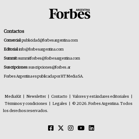
Contactos
Comercial:
publicidad@forbesargentina.com
Editorial:
info@forbesargentina.com
Summit:
summitforbes@forbesargentina.com
Suscripciones:
suscripciones@forbes.ar
Forbes Argentina es publicada por HT Media SA.
MediaKit
|
Newsletter
|
Contacto
|
Valores y estándares editoriales
|
Términos y condiciones
|
Legales
|
© 2026. Forbes Argentina. Todos
los derechos reservados.