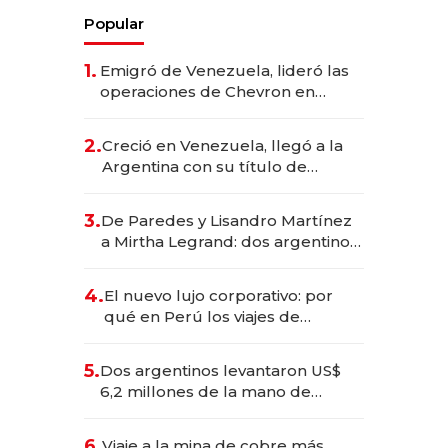
Popular
1.
Emigró de Venezuela, lideró las
operaciones de Chevron en
EE.UU. y hoy es la única mujer
CEO en Vaca Muerta
2.
Creció en Venezuela, llegó a la
Argentina con su título de
abogado y construyó un imperio
gastronómico que revoluciona
3.
De Paredes y Lisandro Martínez
las marcas "fast premium"
a Mirtha Legrand: dos argentinos
impulsan el negocio del wellness
deportivo y el cuidado corporal
4.
El nuevo lujo corporativo: por
qué en Perú los viajes de
negocios dejan de ser reuniones
para convertirse en experiencias
5.
Dos argentinos levantaron US$
transformadoras
6,2 millones de la mano de
Rauch, Englebienne y Woloski
6.
Viaje a la mina de cobre más