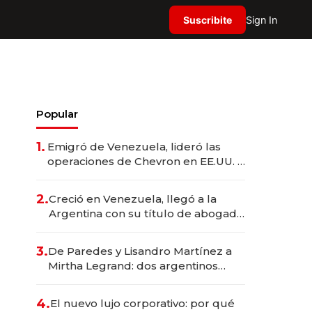
Suscribite
Sign In
Popular
1.
Emigró de Venezuela, lideró las
operaciones de Chevron en EE.UU. y
hoy es la única mujer CEO en Vaca
Muerta
2.
Creció en Venezuela, llegó a la
Argentina con su título de abogado
y construyó un imperio
gastronómico que revoluciona las
3.
De Paredes y Lisandro Martínez a
marcas "fast premium"
Mirtha Legrand: dos argentinos
impulsan el negocio del wellness
deportivo y el cuidado corporal
4.
El nuevo lujo corporativo: por qué