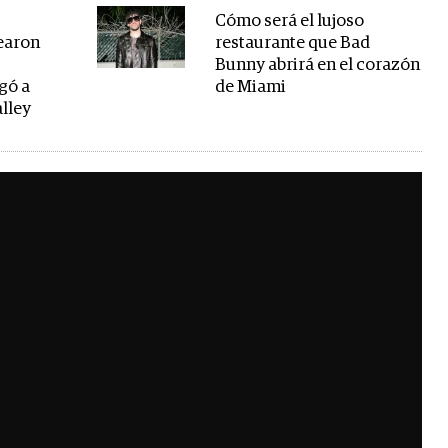
Cómo será el lujoso
earon
restaurante que Bad
e
Bunny abrirá en el corazón
egó a
de Miami
alley