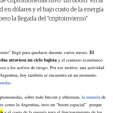
 de criptomonedas tuvo "un boom" en la
d en dólares y el bajo costo de la energía
ero la llegada del "criptoinvierno"
El
vierno” llegó para quedarse durante varios meses.
as atraviesa un ciclo bajista
y el contexto económico
rza a los activos de riesgo. Por ese motivo, una actividad
a Argentina, hoy también se encuentra en un momento
onedas
.
riptomonedas, sobre todo bitcoin y ethereum,
la minería
de
íses como la Argentina, tuvo un “boom espacial” porque
es
y el costo de la energía para el funcionamiento de los