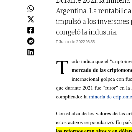
Durante 2021, la minería
Argentina. La rentabilida
impulsó a los inversores p
congeló la industria.
11 Junio de 2022 16.55
T
odo indica que el “criptoin
mercado de las criptomoned
internacional golpea con fue
que durante 2021 fue “furor” en l
complicado: la
minería de criptom
Con el alza de los valores de las c
estos activos se popularizó. En pa
los retornos eran altos y en dólar