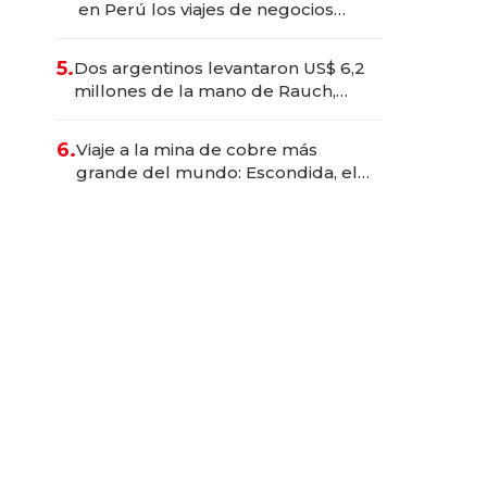
en Perú los viajes de negocios
dejan de ser reuniones para
convertirse en experiencias
5.
Dos argentinos levantaron US$ 6,2
transformadoras
millones de la mano de Rauch,
Englebienne y Woloski
6.
Viaje a la mina de cobre más
grande del mundo: Escondida, el
gigante chileno que exporta US$
14.000 millones anuales