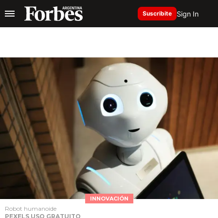
Sign In
Suscribite
INNOVACIÓN
Robot humanoide
PEXELS USO GRATUITO