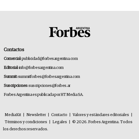
Contactos
Comercial:
publicidad@forbesargentina.com
Editorial:
info@forbesargentina.com
Summit:
summitforbes@forbesargentina.com
Suscripciones:
suscripciones@forbes.ar
Forbes Argentina es publicada por HT Media SA.
MediaKit
|
Newsletter
|
Contacto
|
Valores y estándares editoriales
|
Términos y condiciones
|
Legales
|
© 2026. Forbes Argentina. Todos
los derechos reservados.