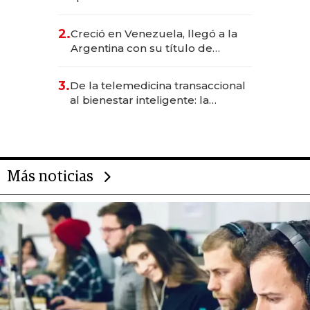
EE.UU. y hoy es la única mujer
CEO en Vaca Muerta
2.
Creció en Venezuela, llegó a la
Argentina con su título de
abogado y construyó un imperio
gastronómico que revoluciona
3.
De la telemedicina transaccional
las marcas "fast premium"
al bienestar inteligente: la
evolución de doc24 para
transformar a las organizaciones
Más noticias