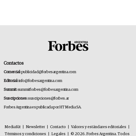
Contactos
Comercial:
publicidad@forbesargentina.com
Editorial:
info@forbesargentina.com
Summit:
summitforbes@forbesargentina.com
Suscripciones:
suscripciones@forbes.ar
Forbes Argentina es publicada por HT Media SA.
MediaKit
|
Newsletter
|
Contacto
|
Valores y estándares editoriales
|
Términos y condiciones
|
Legales
|
© 2026. Forbes Argentina. Todos