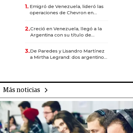
1.
Emigró de Venezuela, lideró las
operaciones de Chevron en
EE.UU. y hoy es la única mujer
CEO en Vaca Muerta
2.
Creció en Venezuela, llegó a la
Argentina con su título de
abogado y construyó un imperio
gastronómico que revoluciona
3.
De Paredes y Lisandro Martínez
las marcas "fast premium"
a Mirtha Legrand: dos argentinos
impulsan el negocio del wellness
deportivo y el cuidado corporal
Más noticias