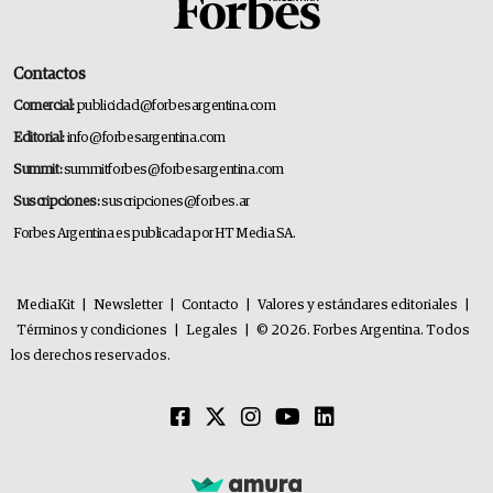
Contactos
Comercial:
publicidad@forbesargentina.com
Editorial:
info@forbesargentina.com
Summit:
summitforbes@forbesargentina.com
Suscripciones:
suscripciones@forbes.ar
Forbes Argentina es publicada por HT Media SA.
MediaKit
|
Newsletter
|
Contacto
|
Valores y estándares editoriales
|
Términos y condiciones
|
Legales
|
© 2026. Forbes Argentina. Todos
los derechos reservados.