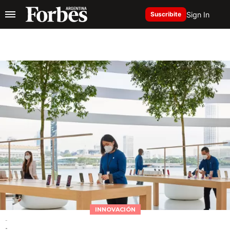
Sign In
Suscribite
INNOVACIÓN
-
-