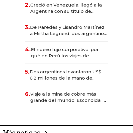
CEO en Vaca Muerta
2.
Creció en Venezuela, llegó a la
Argentina con su título de
abogado y construyó un imperio
gastronómico que revoluciona
3.
De Paredes y Lisandro Martínez
las marcas "fast premium"
a Mirtha Legrand: dos argentinos
impulsan el negocio del wellness
deportivo y el cuidado corporal
4.
El nuevo lujo corporativo: por
qué en Perú los viajes de
negocios dejan de ser reuniones
para convertirse en experiencias
5.
Dos argentinos levantaron US$
transformadoras
6,2 millones de la mano de
Rauch, Englebienne y Woloski
6.
Viaje a la mina de cobre más
grande del mundo: Escondida, el
gigante chileno que exporta US$
14.000 millones anuales