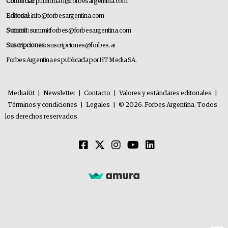
Comercial:
publicidad@forbesargentina.com
Editorial:
info@forbesargentina.com
Summit:
summitforbes@forbesargentina.com
Suscripciones:
suscripciones@forbes.ar
Forbes Argentina es publicada por HT Media SA.
MediaKit
|
Newsletter
|
Contacto
|
Valores y estándares editoriales
|
Términos y condiciones
|
Legales
|
© 2026. Forbes Argentina. Todos
los derechos reservados.