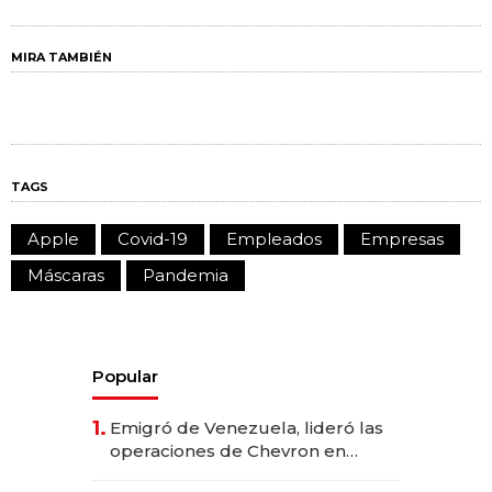
MIRA TAMBIÉN
TAGS
Apple
Covid-19
Empleados
Empresas
Máscaras
Pandemia
Popular
1.
Emigró de Venezuela, lideró las
operaciones de Chevron en
EE.UU. y hoy es la única mujer