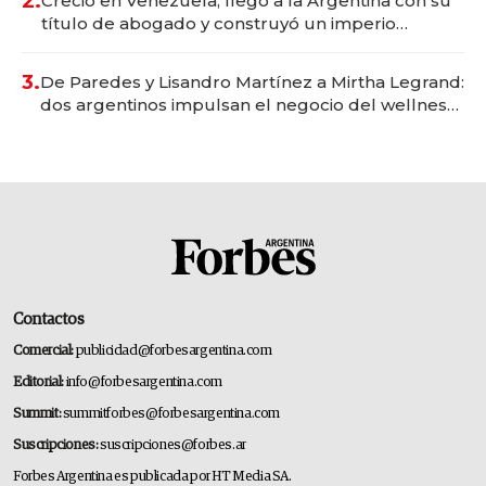
2.
Creció en Venezuela, llegó a la Argentina con su
título de abogado y construyó un imperio
gastronómico que revoluciona las marcas "fast
premium"
3.
De Paredes y Lisandro Martínez a Mirtha Legrand:
dos argentinos impulsan el negocio del wellness
deportivo y el cuidado corporal
Contactos
Comercial:
publicidad@forbesargentina.com
Editorial:
info@forbesargentina.com
Summit:
summitforbes@forbesargentina.com
Suscripciones:
suscripciones@forbes.ar
Forbes Argentina es publicada por HT Media SA.