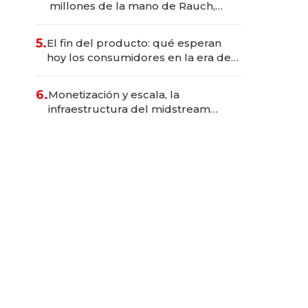
millones de la mano de Rauch,
Englebienne y Woloski
5.
El fin del producto: qué esperan
hoy los consumidores en la era de
las experiencias inteligentes
6.
Monetización y escala, la
infraestructura del midstream
busca destrabar el potencial de
Vaca Muerta