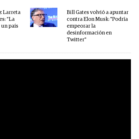
z Larreta
Bill Gates volvió a apuntar
s: “La
contra Elon Musk: "Podría
 un país
empeorar la
desinformación en
Twitter"