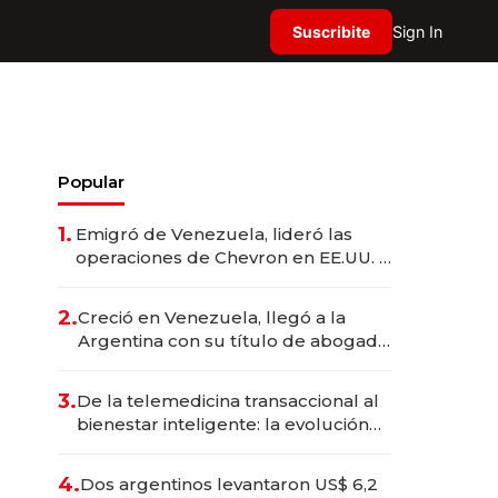
Suscribite
Sign In
Popular
1.
Emigró de Venezuela, lideró las
operaciones de Chevron en EE.UU. y
hoy es la única mujer CEO en Vaca
Muerta
2.
Creció en Venezuela, llegó a la
Argentina con su título de abogado
y construyó un imperio
gastronómico que revoluciona las
3.
De la telemedicina transaccional al
marcas "fast premium"
bienestar inteligente: la evolución
de doc24 para transformar a las
organizaciones
4.
Dos argentinos levantaron US$ 6,2