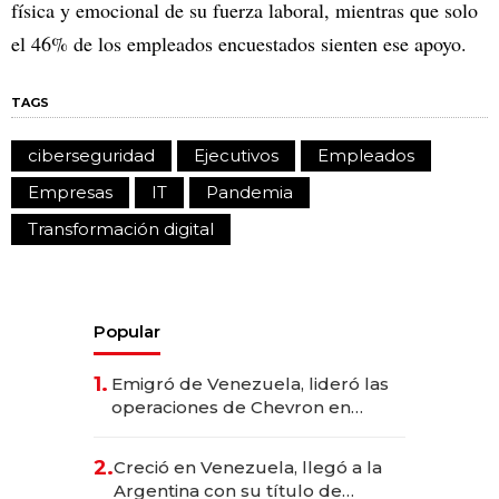
física y emocional de su fuerza laboral, mientras que solo
el 46% de los empleados encuestados sienten ese apoyo.
TAGS
ciberseguridad
Ejecutivos
Empleados
Empresas
IT
Pandemia
Transformación digital
Popular
1.
Emigró de Venezuela, lideró las
operaciones de Chevron en
EE.UU. y hoy es la única mujer
CEO en Vaca Muerta
2.
Creció en Venezuela, llegó a la
Argentina con su título de