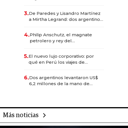
abogado y construyó un imperio
gastronómico que revoluciona
3.
De Paredes y Lisandro Martínez
las marcas "fast premium"
a Mirtha Legrand: dos argentinos
impulsan el negocio del wellness
deportivo y el cuidado corporal
4.
Philip Anschutz, el magnate
petrolero y rey del
entretenimiento que va por la
licitación de Tecnópolis junto a
5.
El nuevo lujo corporativo: por
Fénix
qué en Perú los viajes de
negocios dejan de ser reuniones
para convertirse en experiencias
6.
Dos argentinos levantaron US$
transformadoras
6,2 millones de la mano de
Rauch, Englebienne y Woloski
Más noticias