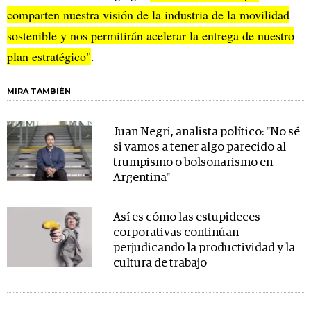
comparten nuestra visión de la industria de la movilidad
sostenible y nos permitirán acelerar la entrega de nuestro
plan estratégico"
.
MIRA TAMBIÉN
Juan Negri, analista político: "No sé
si vamos a tener algo parecido al
trumpismo o bolsonarismo en
Argentina"
Así es cómo las estupideces
corporativas continúan
perjudicando la productividad y la
cultura de trabajo