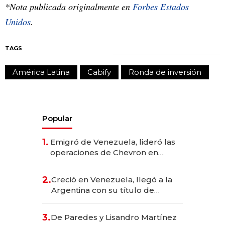
*Nota publicada originalmente en
Forbes Estados
Unidos
.
TAGS
América Latina
Cabify
Ronda de inversión
Popular
1.
Emigró de Venezuela, lideró las
operaciones de Chevron en
EE.UU. y hoy es la única mujer
CEO en Vaca Muerta
2.
Creció en Venezuela, llegó a la
Argentina con su título de
abogado y construyó un imperio
gastronómico que revoluciona
3.
De Paredes y Lisandro Martínez
las marcas "fast premium"