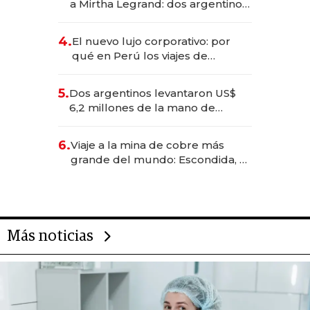
a Mirtha Legrand: dos argentinos
impulsan el negocio del wellness
deportivo y el cuidado corporal
4.
El nuevo lujo corporativo: por
qué en Perú los viajes de
negocios dejan de ser reuniones
para convertirse en experiencias
5.
Dos argentinos levantaron US$
transformadoras
6,2 millones de la mano de
Rauch, Englebienne y Woloski
6.
Viaje a la mina de cobre más
grande del mundo: Escondida, el
gigante chileno que exporta US$
14.000 millones anuales
Más noticias